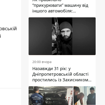
“прикурювати” машину від
іншого автомобіля:
інструкція для водіїв
овській
і
20:00 вчора
Назавжди 31 рік: у
Дніпропетровській області
простились із Захисником
Олександром Рєпіним