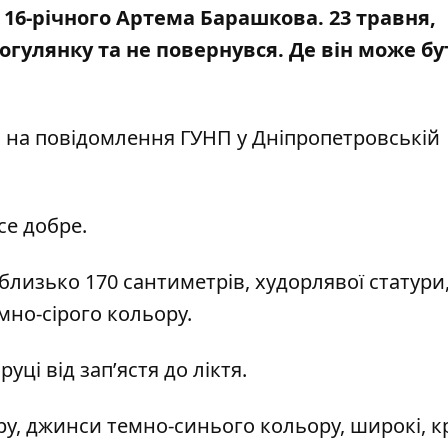
16-річного Артема Барашкова. 23 травня,
огулянку та не повернувся. Де він може бу
м
на повідомлення ГУНП
у Дніпропетровській
се добре.
т близько 170 сантиметрів, худорлявої статури
мно-сірого кольору.
уці від запʼястя до ліктя.
ру, джинси темно-синього кольору, широкі, к