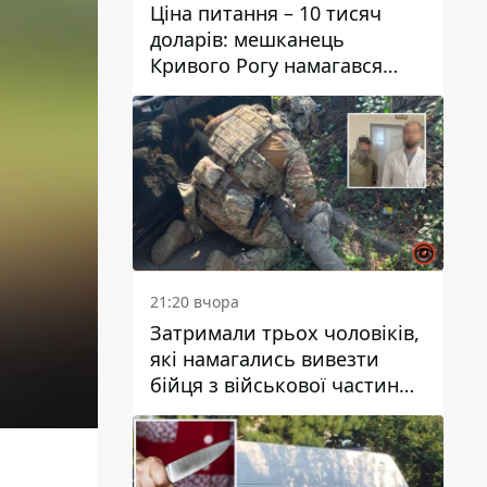
Ціна питання – 10 тисяч
доларів: мешканець
Кривого Рогу намагався
переправити чоловіка до
Словаччини
21:20 вчора
Затримали трьох чоловіків,
які намагались вивезти
бійця з військової частини
до Дніпра за 7 тисяч
доларів: серед них був лікар