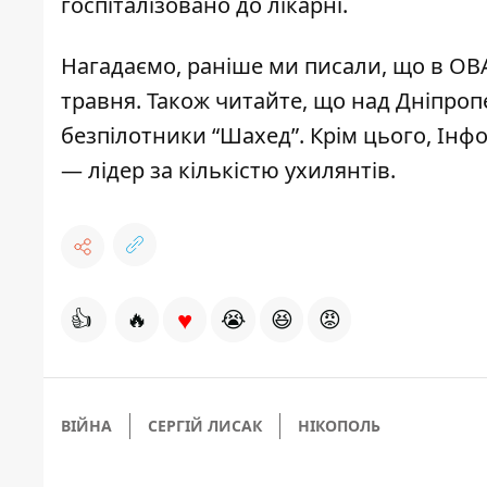
госпіталізовано до лікарні.
Нагадаємо, раніше ми писали, що
в ОВ
травня
. Також читайте, що
над Дніпроп
безпілотники “Шахед”
. Крім цього, Ін
—
лідер за кількістю ухилянтів
.
♥
👍
🔥
😭
😆
😡
ВІЙНА
СЕРГІЙ ЛИСАК
НІКОПОЛЬ