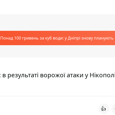
Понад 100 гривень за куб води: у Дніпрі знову планують
 в результаті ворожої атаки у Нікопол
👍