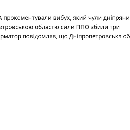
А прокоментували вибух, який чули дніпряни
етровською областю сили ППО збили три
форматор повідомляв, що Дніпропетровська о