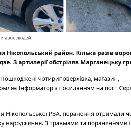
ли двоє людей
ли Нікопольський район. Кілька разів воро
зе. З артилерії обстріляв Марганецьку г
 Пошкоджені чотириповерхівка, магазин,
ідомляє Інформатор з посиланням на
пост Серг
.
ви Нікопольської РВА, поранення отримали ч
оку народження. З травмами та пораненнями ї