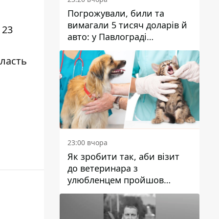
Погрожували, били та
вимагали 5 тисяч доларів й
 23
авто: у Павлограді
затримали двох чоловіків
бласть
23:00 вчора
Як зробити так, аби візит
до ветеринара з
улюбленцем пройшов
спокійно: прості поради