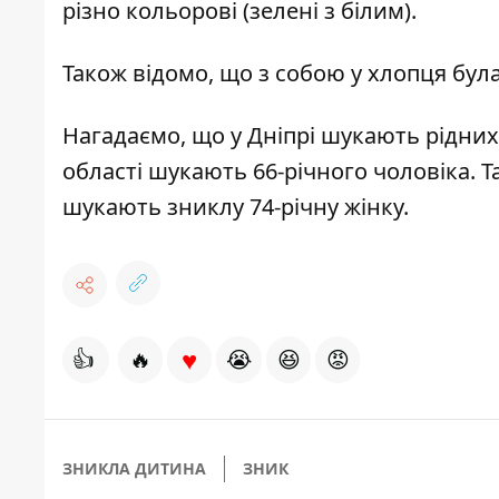
різно кольорові (зелені з білим).
Також відомо, що з собою у хлопця бул
Нагадаємо, що у
Дніпрі
шукають рідних
області
шукають 66-річного чоловіка
. 
шукають зниклу 74-річну жінку
.
♥
👍
🔥
😭
😆
😡
ЗНИКЛА ДИТИНА
ЗНИК