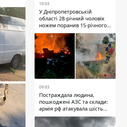
10:03
У Дніпропетровській
області 28-річний чоловік
ножем поранив 15-річного
хлопця
09:03
Постраждала людина,
пошкоджені АЗС та склади:
армія рф атакувала шість
районів Дніпропетровської
області