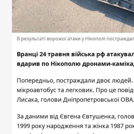
В результаті ворожої атаки у Нікополі постражда
Вранці 24 травня війська рф атакува
вдарив по Нікополю дронами-камікад
Попередньо, постраждали двоє людей.
мікроавтобус та легковик. Про це пов
Лисака, голови Дніпропетровської ОВА
За даними
від Євгена Євтушенка
, голо
1999 року народження та жінка 1987 р