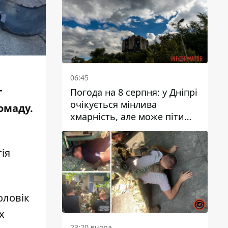
06:45
г
Погода на 8 серпня: у Дніпрі
очікується мінлива
ромаду.
хмарність, але може піти
дощ
ія
оловік
х
23:20 вчора