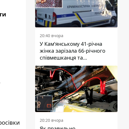
ти
20:40 вчора
У Кам'янському 41-річна
жінка зарізала 66-річного
співмешканця та
намагалась обманути
поліцейських
,
20:20 вчора
росівки
Як правильно