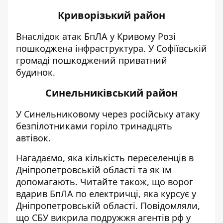
Криворізький район
Внаслідок атак БпЛА у Кривому Розі
пошкоджена інфраструктура. У Софіївській
громаді пошкоджений приватний
будинок.
Синельниківський район
У Синельниковому через російську атаку
безпілотниками горіло тринадцять
автівок.
Нагадаємо, я
ка
кількість переселенців в
Дніпропетровській області
та як їм
допомагають. Читайте також, що
ворог
вдарив БпЛА по електричці
, яка курсує у
Дніпропетровській області. Повідомляли,
що
СБУ викрила подружжя агентів рф
у