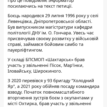
Про це повідомляє Інформатор
посилаючись на текст
петиції
.
Боєць народився 29 липня 1996 року у селі
Левенцівка, Дніпропетровської області.
Був випускником магістратури кафедри
політології ДНУ ім. О. Гончара. Увесь час
присвячував своєму розвитку у військовій
справі, займався бойовим самбо та
пауерліфтингом.
У складі БПСМОП «Шахтарськ» брав
участь у звільненні Пісок, Мар'їнки,
Іловайську, Широкиного.
З 2020 перевівся у 93 бригаду "Холодний
Яр", а 2021 року обійняв посаду командира
взводу. Початок повномасштабного
вторгнення зустрів боєм з окупантами у
місті Охтирка, брав участь у звільненні