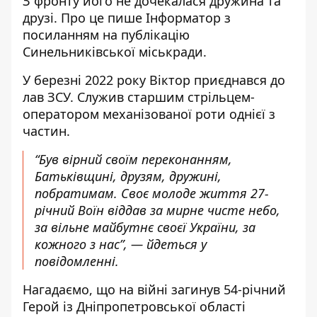
З фронту його не дочекалася дружина та
друзі. Про це пише Інформатор
з
посиланням на публікацію
Синельниківської міськради
.
У березні 2022 року Віктор приєднався до
лав ЗСУ. Служив старшим стрільцем-
оператором механізованої роти однієї з
частин.
“Був вірний своїм переконанням,
Батьківщині, друзям, дружині,
побратимам. Своє молоде життя 27-
річний Воїн віддав за мирне чисте небо,
за вільне майбутнє своєї України, за
кожного з нас”, — йдеться у
повідомленні.
Нагадаємо, що
на війні загинув 54-річний
Герой
із Дніпропетровської області