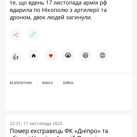
те, що вдень 17 листопада
армія рф
вдарила по Нікополю з артилерії та
дроном
, двоє людей загинули.
♥
🔥
😭
😆
😡
👍
БЕЗПІЛОТНИК
ВИБУХ
ВІЙНА
22:31, 17 листопада 2025
Помер ексгравець ФК «Дніпро» та