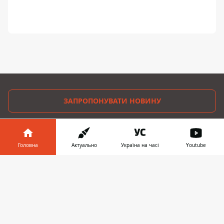
ЗАПРОПОНУВАТИ НОВИНУ
Дніпро
Головна
Актуально
Україна на часі
Youtube
Область
Інформатор у
Завантажити
Україна
телефоні
👉
Реклама
Пресрелізи