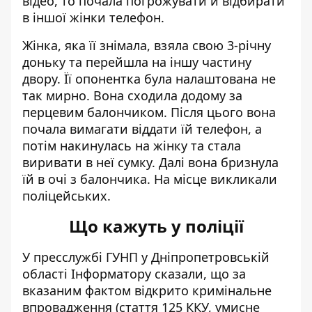
відео, то почала погрожувати й відбирати
в іншої жінки телефон.
Жінка, яка її знімала, взяла свою 3-річну
доньку та перейшла на іншу частину
двору. Її опонентка була налаштована не
так мирно. Вона сходила додому за
перцевим балончиком. Після цього вона
почала вимагати віддати їй телефон, а
потім накинулась на жінку та стала
виривати в неї сумку. Далі вона бризнула
їй в очі з балончика. На місце викликали
поліцейських.
Що кажуть у поліції
У пресслужбі ГУНП у Дніпропетровській
області Інформатору сказали, що за
вказаним фактом відкрито кримінальне
впровадження (стаття 125 ККУ, умисне