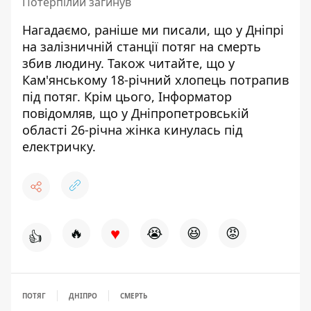
Потерпілий загинув
Нагадаємо, раніше ми писали, що у Дніпрі
на залізничній станції потяг
на смерть
збив людину
. Також читайте, що
у
Кам'янському 18-річний хлопець потрапив
під потяг
. Крім цього, Інформатор
повідомляв, що у Дніпропетровській
області 26-річна жінка
кинулась під
електричку
.
♥
🔥
😭
😆
😡
👍
ПОТЯГ
ДНІПРО
СМЕРТЬ