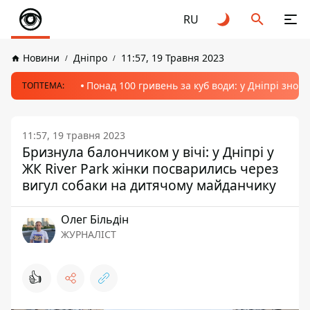
RU
Новини
Дніпро
11:57, 19 Травня 2023
Понад 100 гривень за куб води: у Дніпрі знов
ТОПТЕМА:
11:57, 19 травня 2023
Бризнула балончиком у вічі: у Дніпрі у
ЖК River Park жінки посварились через
вигул собаки на дитячому майданчику
Олег Більдін
ЖУРНАЛІСТ
👍