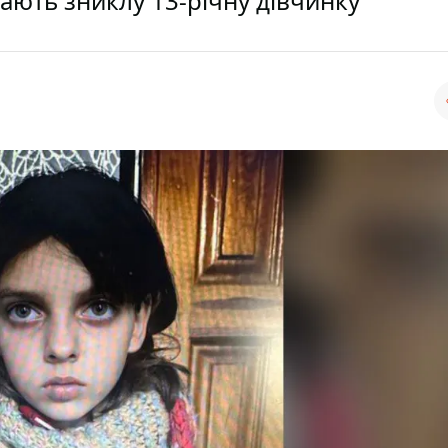
ають зниклу 13-річну дівчинку