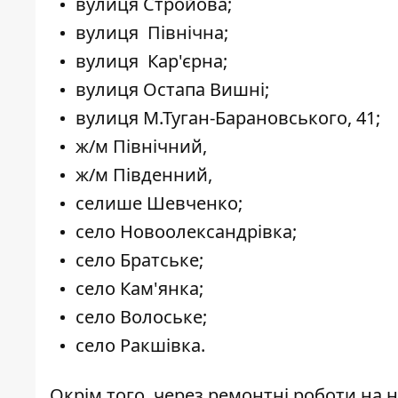
вулиця Стройова;
вулиця Північна;
вулиця Кар'єрна;
вулиця Остапа Вишні;
вулиця М.Туган-Барановського, 41;
ж/м Північний,
ж/м Південний,
селише Шевченко;
село Новоолександрівка;
село Братське;
село Кам'янка;
село Волоське;
село Ракшівка.
Окрім того, через ремонтні роботи на н