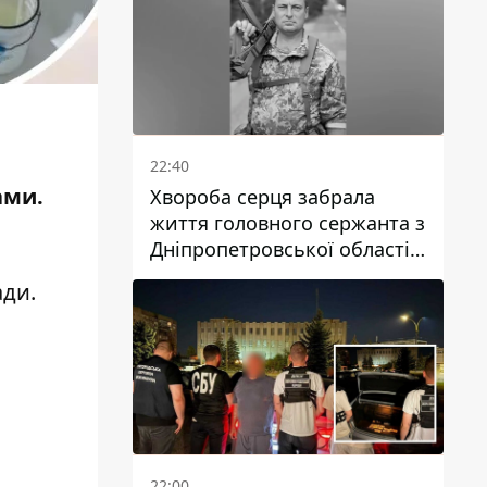
22:40
ами.
Хвороба серця забрала
життя головного сержанта з
Дніпропетровської області
Юрія Свистуна
ади
.
22:00