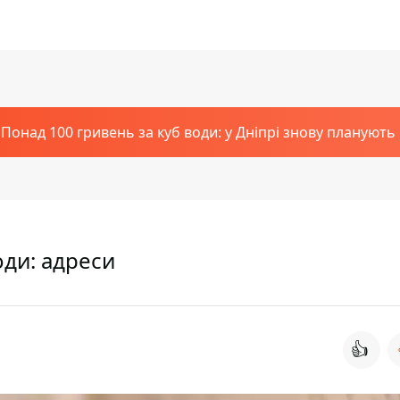
Понад 100 гривень за куб води: у Дніпрі знову планують
оди: адреси
👍