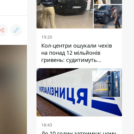
19:20
Кол-центри ошукали чехів
на понад 12 мільйонів
гривень: судитимуть
дніпрянина, який
організував
транснаціональну злочинну
організацію
18:43
До 10 годин затримки: чому