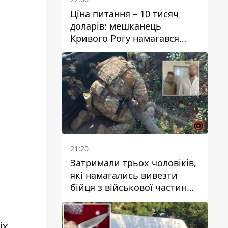
Ціна питання – 10 тисяч
доларів: мешканець
Кривого Рогу намагався
переправити чоловіка до
Словаччини
21:20
Затримали трьох чоловіків,
які намагались вивезти
бійця з військової частини
до Дніпра за 7 тисяч
доларів: серед них був лікар
іх