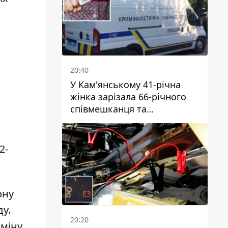
20:40
У Кам'янському 41-річна
жінка зарізала 66-річного
співмешканця та
намагалась обманути
поліцейських
2-
ону
ду
.
20:20
аміну