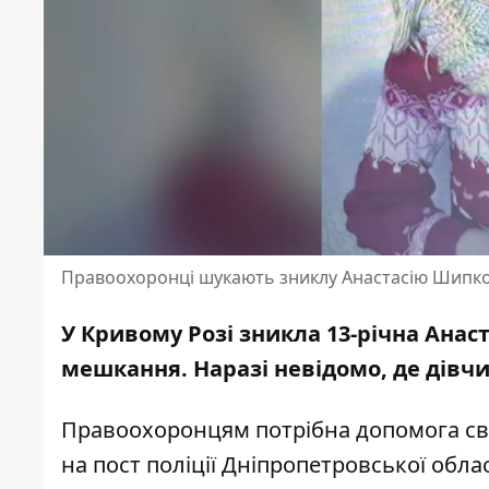
Правоохоронці шукають зниклу Анастасію Шипк
У Кривому Розі зникла 13-річна Анаст
мешкання. Наразі невідомо, де дівч
Правоохоронцям потрібна допомога сві
на
пост поліції Дніпропетровської облас