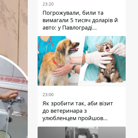
23:20
Погрожували, били та
вимагали 5 тисяч доларів й
авто: у Павлограді
затримали двох чоловіків
23:00
Як зробити так, аби візит
до ветеринара з
улюбленцем пройшов
спокійно: прості поради