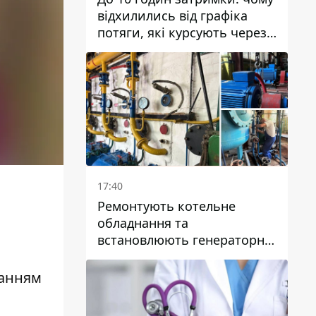
відхилились від графіка
потяги, які курсують через
Дніпро та область
17:40
Ремонтують котельне
обладнання та
встановлюють генераторні
установки: як у Дніпрі
готуються до
ланням
опалювального сезону