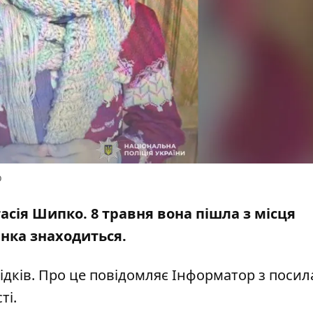
о
асія Шипко. 8 травня вона пішла з місця
инка знаходиться.
дків. Про це повідомляє Інформатор з поси
ті
.