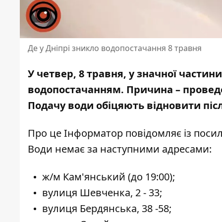
Де у Дніпрі зникло водопостачання 8 травня
У четвер, 8 травня, у значної части
водопостачанням. Причина – проведе
Подачу води обіцяють відновити піс
Про це Інформатор повідомляє із пос
Води немає за наступними адресами:
ж/м Кам'янський
(до 19:00);
вулиця Шевченка, 2 - 33;
вулиця Бердянська, 38 -58;