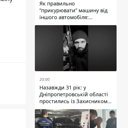
Як правильно
“прикурювати” машину від
іншого автомобіля:
інструкція для водіїв
20:00
Назавжди 31 рік: у
Дніпропетровській області
простились із Захисником
Олександром Рєпіним