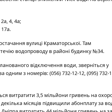
а, 4, 4а;
 17а.
остачання вулиці Краматорської. Там
течію водопроводу в районі будинку №34.
ланованого відключення води, зверніться у
за одним з номерів:
(056) 732-12-12
,
(095) 732-1
ься витратити 3,5 мільйони гривень
на охор
а декілька місяців
підвищили абонплату за во
л Дніпра
витратить 44 мільйони гривень
на з