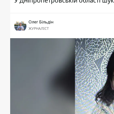
У Дніпропетровській області шук
Олег Більдін
ЖУРНАЛІСТ