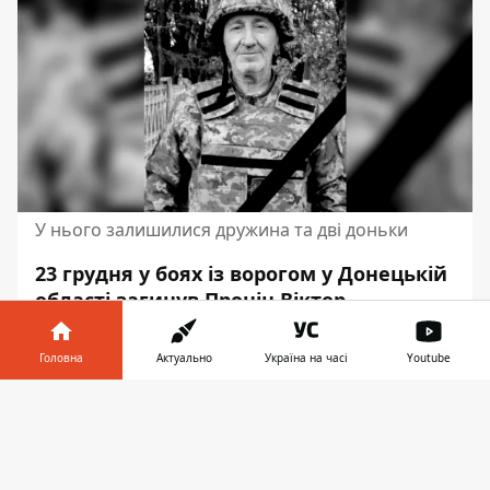
У нього залишилися дружина та дві доньки
23 грудня у боях із ворогом у Донецькій
області загинув Пронін Віктор
Анатолійович. Уродженець міста
Кам’янське.
Він помер на 57 році життя
.
Головна
Актуально
Україна на часі
Youtube
Віктор закінчив ПТУ №26 та обрав
Інформатор у
Завантажити
робітничу професію. Про це повідомляє
телефоні
👉
Інформатор із
посиланням
на міськраду
Кам’янського.