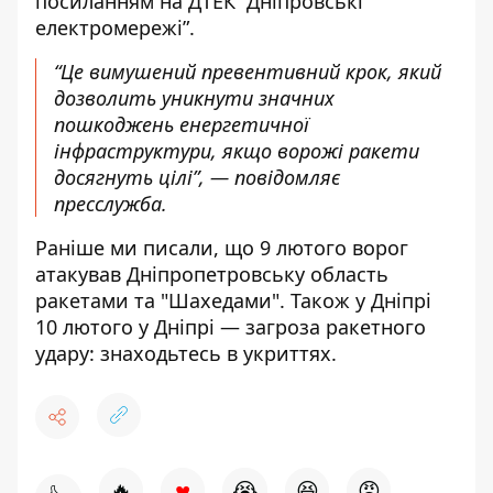
посиланням
на ДТЕК “Дніпровські
електромережі”.
“Це вимушений превентивний крок, який
дозволить уникнути значних
пошкоджень енергетичної
інфраструктури, якщо ворожі ракети
досягнуть цілі”, — повідомляє
пресслужба.
Раніше ми писали, що
9 лютого ворог
атакував Дніпропетровську область
ракетами
та "Шахедами". Також у Дніпрі
10 лютого у Дніпрі — з
агроза ракетного
удару
: знаходьтесь в укриттях.
♥
🔥
😭
😆
😡