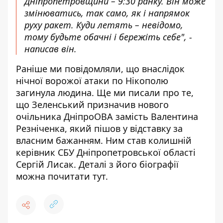
Дніпропетровщини – 9:30 ранку. Він може
змінюватись, так само, як і напрямок
руху ракет. Куди летять – невідомо,
тому будьте обачні і бережіть себе", -
написав він.
Раніше ми повідомляли, що
внаслідок
нічної ворожої атаки
по Нікополю
загинула людина. Ще ми писали про те,
що Зеленський
призначив нового
очільника
ДніпроОВА замість Валентина
Резніченка, який пішов
у відставку за
власним бажанням
. Ним став колишній
керівник СБУ Дніпропетровської області
Сергій Лисак.
Деталі з його біографії
можна почитати тут
.