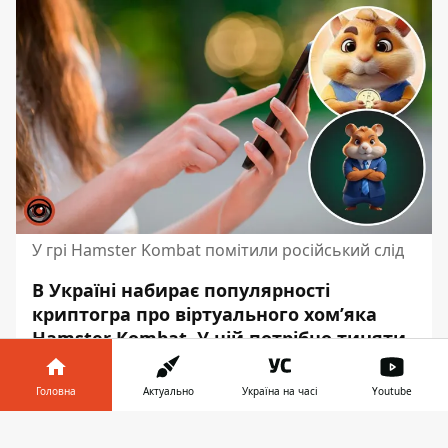
У грі Hamster Kombat помітили російський слід
В Україні набирає популярності
криптогра про віртуального хом’яка
Hamster Kombat. У ній потрібно тицяти
по екрану та заробляти цифрові
монети. Однак така забава може бути
Головна
Актуально
Україна на часі
Youtube
небезпечною, оскільки програма має
Інформатор у
російське походження.
Завантажити