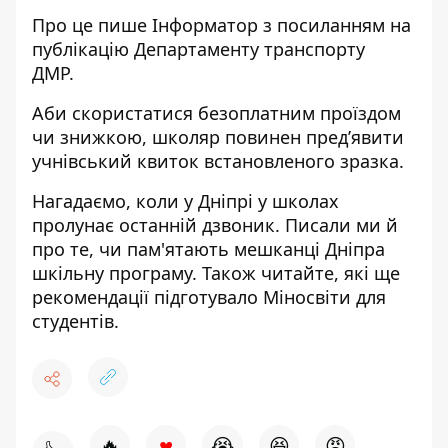
Про це пише Інформатор з посиланням
на
публікацію Департаменту транспорту
ДМР
.
Аби скористатися безоплатним проїздом
чи знижкою, школяр повинен предʼявити
учнівський квиток встановленого зразка.
Нагадаємо,
коли у Дніпрі
у школах
пролунає останній дзвоник
. Писали ми й
про те,
чи пам'ятають мешканці Дніпра
шкільну програму
. Також читайте, які ще
рекомендації підготувало Міносвіти
для
студентів
.
♥
🔥
😭
😆
😡