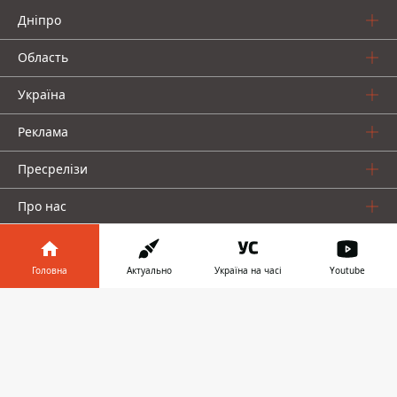
Дніпро
Область
Україна
Реклама
Пресрелізи
Про нас
Головна
Актуально
Україна на часі
Youtube
Інформатор у
Завантажити
телефоні
👉
Інформатор проекти
Інформатор Україна
Інформатор Київ
Інформатор Авто