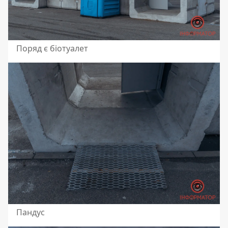
Поряд є біотуалет
Пандус