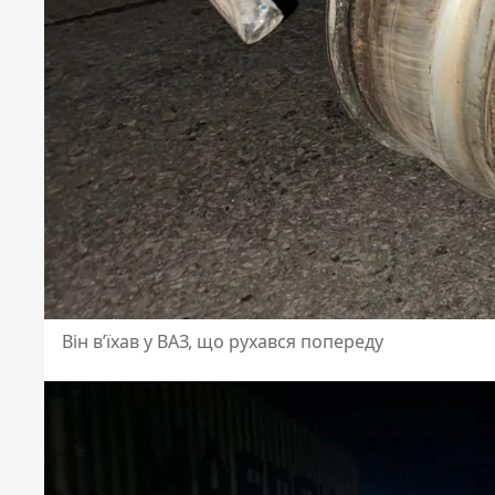
Він в’їхав у ВАЗ, що рухався попереду