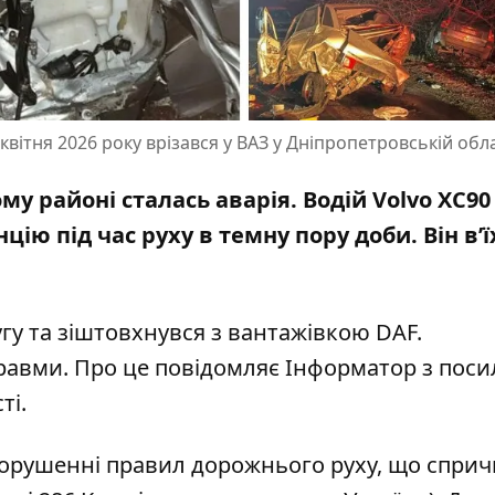
вітня 2026 року врізався у ВАЗ у Дніпропетровській обла
ому районі сталась аварія. Водій Volvo XC90
ію під час руху в темну пору доби. Він в’ї
угу та зіштовхнувся з вантажівкою DAF.
равми. Про це повідомляє Інформатор з пос
ті
.
 порушенні правил дорожнього руху, що спри