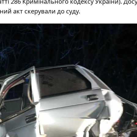
атті 286 Кримінального кодексу України). Дос
ий акт скерували до суду.