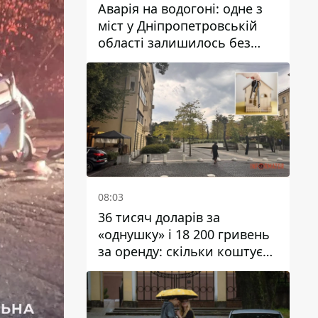
Аварія на водогоні: одне з
міст у Дніпропетровській
області залишилось без
води
08:03
36 тисяч доларів за
«однушку» і 18 200 гривень
за оренду: скільки коштує
житло у Дніпропетровської
області