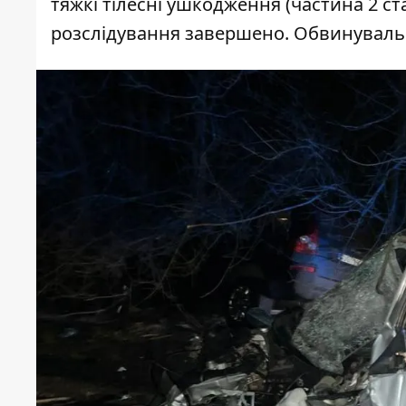
тяжкі тілесні ушкодження (частина 2 ст
розслідування завершено. Обвинувальн