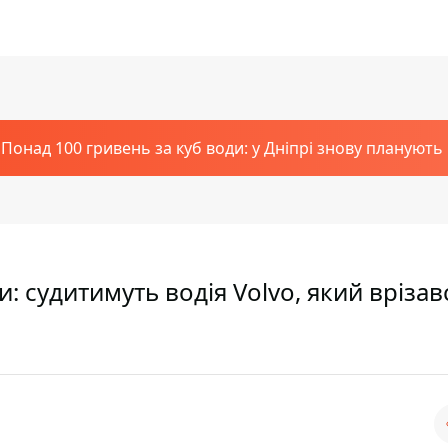
Понад 100 гривень за куб води: у Дніпрі знову планують
 судитимуть водія Volvo, який врізав