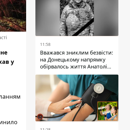
сті
11:58
 не
Вважався зниклим безвісти:
на Донецькому напрямку
хав у
обірвалось життя Анатолія
Ткачука з
Дніпропетровської області
иланням
чинило
11:28