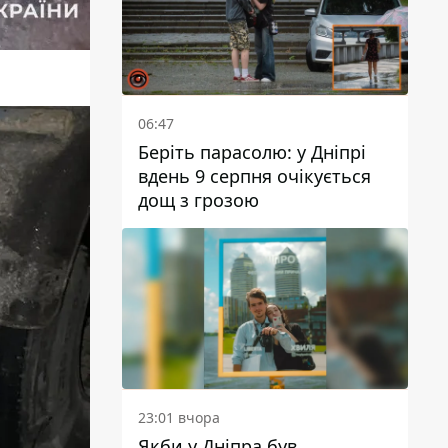
06:47
Беріть парасолю: у Дніпрі
вдень 9 серпня очікується
дощ з грозою
23:01 вчора
Якби у Дніпра був