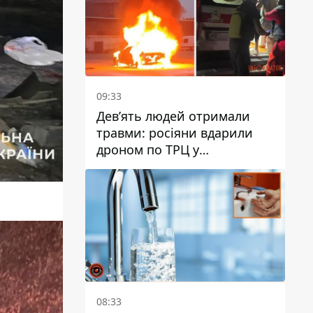
09:33
Дев’ять людей отримали
травми: росіяни вдарили
дроном по ТРЦ у
Павлограді, чи
працюватиме заклад надалі
08:33