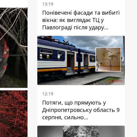
13:19
Понівечені фасади та вибиті
вікна: як виглядає ТЦ у
Павлограді після удару
дрона
12:19
Потяги, що прямують у
Дніпропетровську область 9
серпня, сильно
затримуються