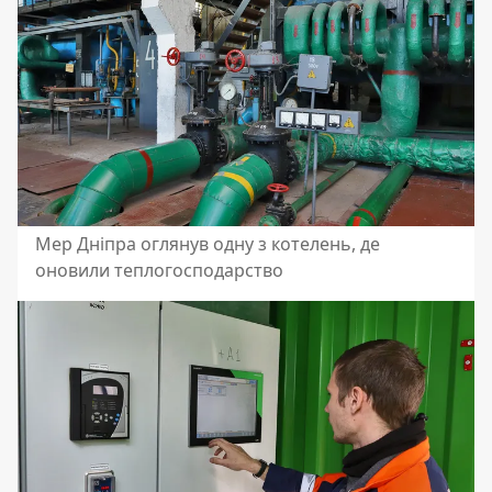
Мер Дніпра оглянув одну з котелень, де
оновили теплогосподарство