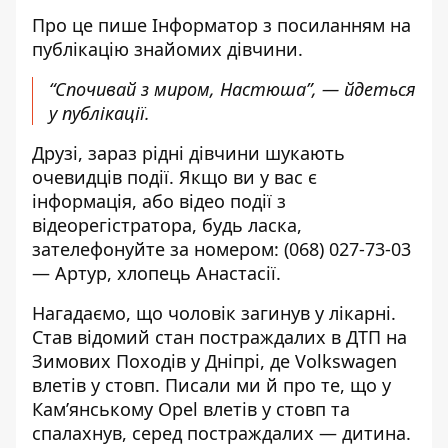
Про це пише Інформатор з посиланням на
публікацію знайомих дівчини.
“Спочивай з миром, Настюша”, — йдеться
у публікації.
Друзі, зараз рідні дівчини шукають
очевидців події. Якщо ви у вас є
інформація, або відео події з
відеорегістратора, будь ласка,
зателефонуйте за номером:
(068) 027-73-03
— Артур, хлопець Анастасії.
Нагадаємо, що
чоловік загинув у лікарні.
Став відомий стан постраждалих
в ДТП на
Зимових Походів у Дніпрі, де Volkswagen
влетів у стовп. Писали ми й про те, що у
Кам’янському Opel влетів у стовп та
спалахнув,
серед постраждалих — дитина
.