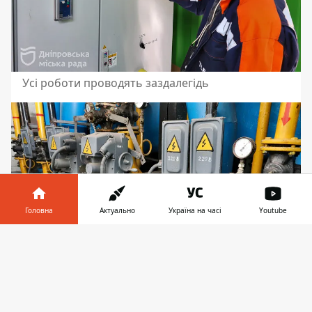
Усі роботи проводять заздалегідь
Головна
Актуально
Україна на часі
Youtube
Інформатор у
Завантажити
телефоні
👉
Загалом до зими по місту капітально