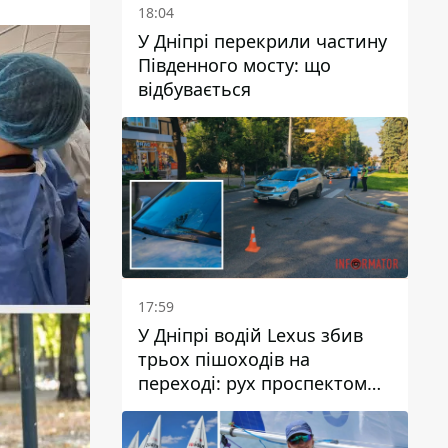
18:04
У Дніпрі перекрили частину
Південного мосту: що
відбувається
17:59
У Дніпрі водій Lexus збив
трьох пішоходів на
переході: рух проспектом
Науки ускладнений