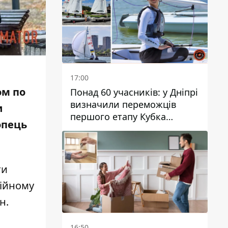
17:00
ом по
Понад 60 учасників: у Дніпрі
визначили переможців
и
першого етапу Кубка
опець
України з вітрильного
спорту
ти
тійному
н.
16:50