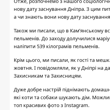
Отже, розпочнемо з нашого соціологіч
нову дату заснування Дніпра
. З цим пи
а чи знають вони нову дату заснування
Також ми писали, що в Кам’янському 
пельменів
. До заходу долучилися маріу
наліпити 539 кілограмів пельменів.
Крім цього, ми писали, як гості та меш
жовтня
. І повідомляли, як у Дніпрі
на д
Захисникам та Захисницям.
Дуже добре настрій піднімають домашн
які коти та собаки шукають дім
. Можли
топ красивих фото з Instagram
.