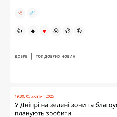
♥
👍
🔥
😭
😆
😡
ДОБРЕ
ТОП ДОБРИХ НОВИН
19:30, 05 жовтня 2025
У Дніпрі на зелені зони та благо
планують зробити