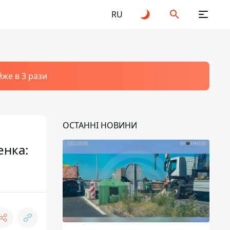
RU
йже в 3 рази
ОСТАННІ НОВИНИ
енка: