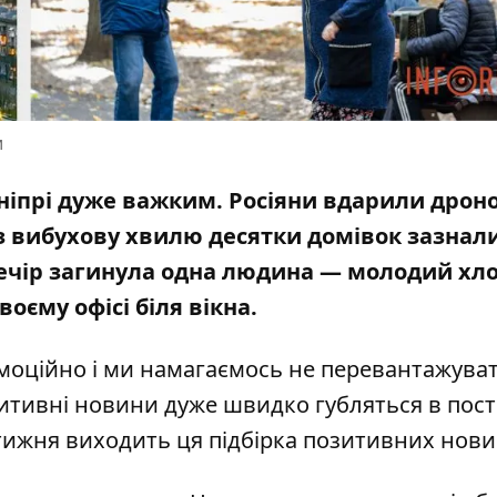
и
ніпрі дуже важким. Росіяни вдарили дрон
рез вибухову хвилю
десятки домівок зазнал
 вечір загинула одна людина —
молодий хл
своєму офісі біля вікна.
моційно і ми намагаємось не перевантажува
итивні новини дуже швидко губляться в пос
тижня виходить ця підбірка позитивних нови