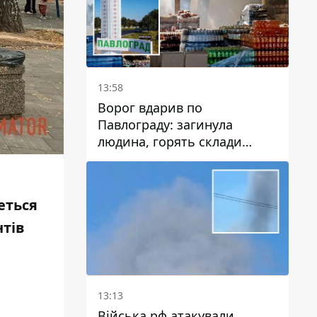
13:58
Ворог вдарив по
Павлограду: загинула
людина, горять склади
логістичних компаній та
магазину
еться
нтів
13:13
Війська рф атакували