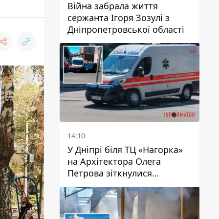
Війна забрала життя
сержанта Ігоря Зозулі з
Дніпропетровської області
14:10
У Дніпрі біля ТЦ «Нагорка»
на Архітектора Олега
Петрова зіткнулися
«швидка» та Toyota: трамваї
№5 затримуються