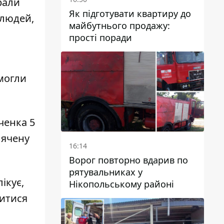
рали
Як підготувати квартиру до
 людей,
майбутнього продажу:
прості поради
змогли
ченка 5
вячену
16:14
Ворог повторно вдарив по
рятувальниках у
ікує,
Нікопольському районі
витися