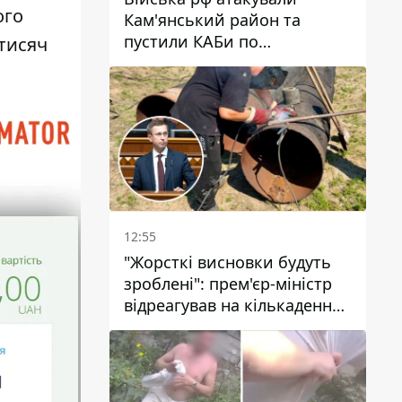
ого
Кам'янський район та
пустили КАБи по
 тисяч
Павлограду: постраждав
чоловік, в небо здіймається
стовп диму
12:55
"Жорсткі висновки будуть
зроблені": прем'єр-міністр
відреагував на кількаденну
відсутність води у Марганці