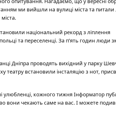
ного опитування. Нагадаємо, що у вересні
об
танням ми вийшли на вулиці міста та
питали
 міста
.
встановили
національний рекорд з ліплення
польці та переселенці. За п’ять годин люди 
канці Дніпра
проводять вихідний у парку Шев
аху театру встановили інсталяцію з нот
, прис
і улюбленці, кожного тижня Інформатор публ
во вони чекають саме на вас. І можете поди