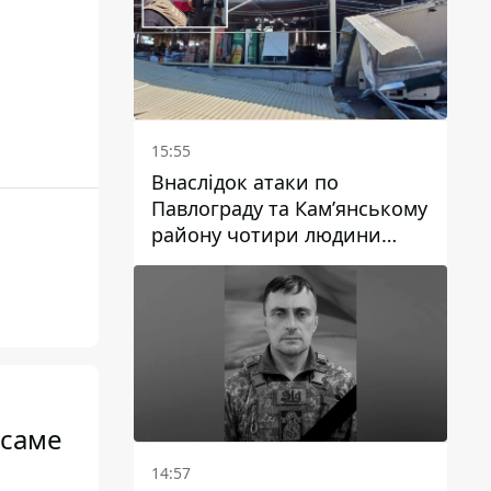
15:55
Внаслідок атаки по
Павлограду та Кам’янському
району чотири людини
загинули, семеро зазнали
поранень
 саме
14:57