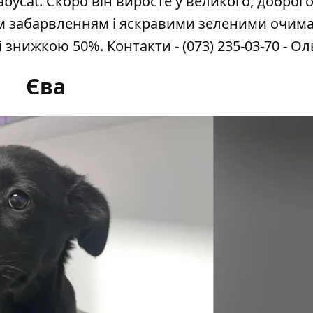
bycat. Скоро він виросте у великого, доброго
м забарвленням і яскравими зеленими очима
зі знижкою 50%. Контакти -
(073) 235-03-70
- Ол
Єва