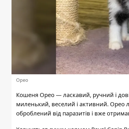
Орео
Кошеня Орео — ласкавий, ручний і дові
миленький, веселий і активний. Орео 
оброблений від паразитів і вже отримав