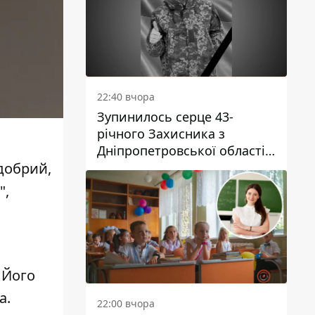
22:40 вчора
Зупинилось серце 43-
річного Захисника з
Дніпропетровської області
 добрий,
Євгена Зінченка
",
 Його
а.
22:00 вчора