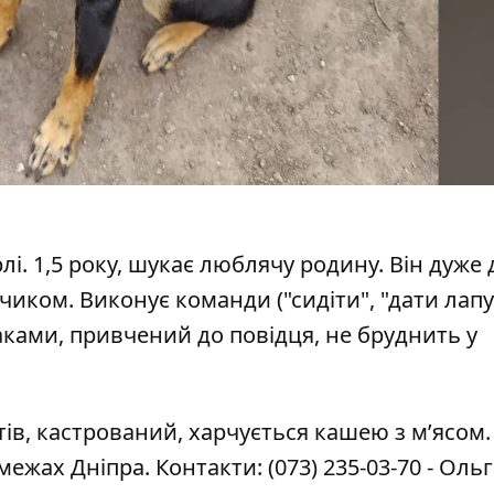
і. 1,5 року, шукає люблячу родину. Він дуже
чиком. Виконує команди ("сидіти", "дати лапу
баками, привчений до повідця, не бруднить у
ів, кастрований, харчується кашею з м’ясом.
межах Дніпра. Контакти:
(073) 235-03-70
- Ольг