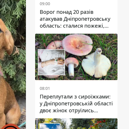
09:00
Ворог понад 20 разів
атакував Дніпропетровську
область: сталися пожежі,
постраждали будинки,
інфраструктура та авто
08:01
Переплутали з сироїжками:
у Дніпропетровській області
двоє жінок отруїлись
грибами