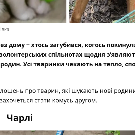
івка
без дому
‒
хтось загубився, когось покинули
У волонтерських спільнотах щодня з’являю
один. Усі тваринки чекають на тепло, спо
олошень про тварин, які шукають нові родини
 захочеться стати комусь другом.
Чарлі