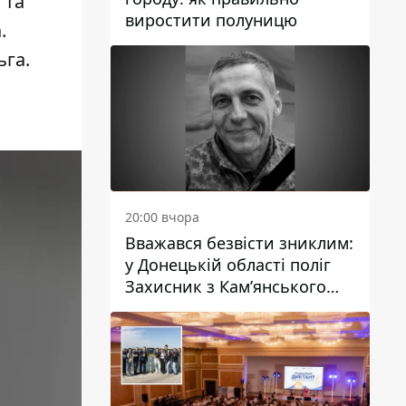
 та
виростити полуницю
.
ьга.
20:00 вчора
Вважався безвісти зниклим:
у Донецькій області поліг
Захисник з Кам’янського
Антон Красовський