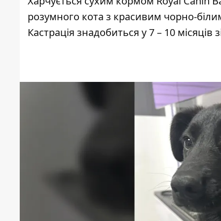
Харчується сухим кормом Royal Canin Ba
розумного кота з красивим чорно-біли
Кастрація знадобиться у 7 – 10 місяців 