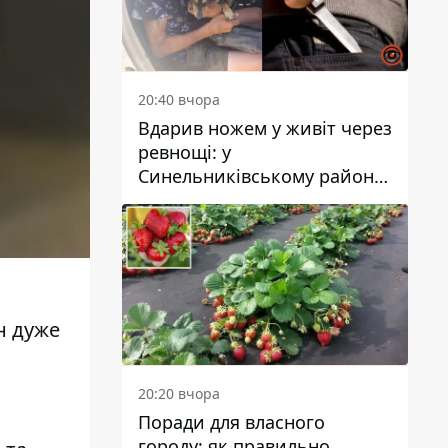
20:40 вчора
Вдарив ножем у живіт через
ревнощі: у
Синельниківському районі
затримали 49-річного
чоловіка за вбивство
н дуже
,
20:20 вчора
Поради для власного
городу: як правильно