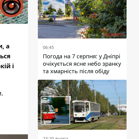
, а
06:45
ться
Погода на 7 серпня: у Дніпрі
очікується ясне небо зранку
кій і
та хмарність після обіду
.
23:20 вчора