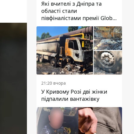
Які вчителі з Дніпра та
області стали
півфіналістами премії Global
Teacher Prize Ukraine 2026
21:20 вчора
У Кривому Розі дві жінки
підпалили вантажівку