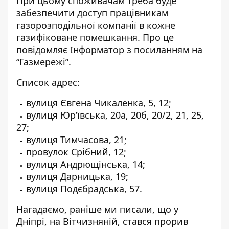
При цьому споживачам треба буде
забезпечити доступ працівникам
газорозподільної компанії в кожне
газифіковане помешкання. Про це
повідомляє Інформатор
з посиланням на
“Газмережі”
.
Список адрес:
вулиця Євгена Чикаленка, 5, 12;
вулиця Юр’ївська, 20а, 20б, 20/2, 21, 25,
27;
вулиця Тимчасова, 21;
провулок Срібний, 12;
вулиця Андрющінська, 14;
вулиця Дарницька, 19;
вулиця Подєбрадська, 57.
Нагадаємо, раніше ми писали, що у
Дніпрі,
на Вітчизняній, стався прорив