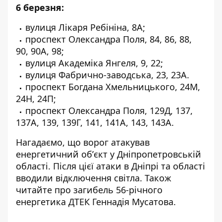
6 березня:
вулиця Лікаря Ребініна, 8А;
проспект Олександра Поля, 84, 86, 88,
90, 90А, 98;
вулиця Академіка Янгеля, 9, 22;
вулиця Фабрично-заводська, 23, 23А.
проспект Богдана Хмельницького, 24М,
24Н, 24П;
проспект Олександра Поля, 129Д, 137,
137А, 139, 139Г, 141, 141А, 143, 143А.
Нагадаємо, що
ворог атакував
енергетичний обʼєкт у Дніпропетровській
області
. Після цієї атаки
в Дніпрі та області
вводили відключення світла
. Також
читайте про
загибель 56-річного
енергетика ДТЕК Геннадія Мусатова
.