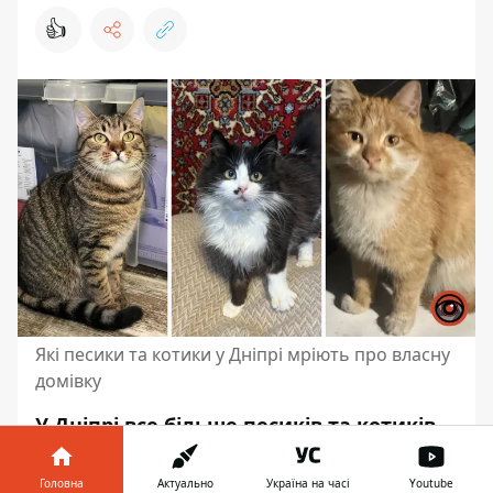
👍
Які песики та котики у Дніпрі мріють про власну
домівку
У Дніпрі все більше песиків та котиків
шукають собі люблячі родини. Деяких
пухнастиків вивозять із зон бойових
Головна
Актуально
Україна на часі
Youtube