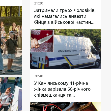
21:20
Затримали трьох чоловіків,
які намагались вивезти
бійця з військової частини
до Дніпра за 7 тисяч
доларів: серед них був лікар
20:40
У Кам'янському 41-річна
жінка зарізала 66-річного
співмешканця та
намагалась обманути
поліцейських