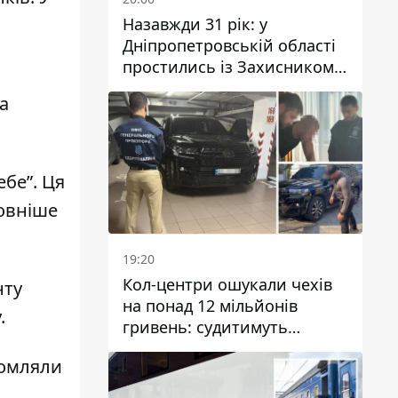
Назавжди 31 рік: у
Дніпропетровській області
простились із Захисником
Олександром Рєпіним
а
ебе”
.
Ця
ловніше
19:20
Кол-центри ошукали чехів
нту
на понад 12 мільйонів
.
гривень: судитимуть
дніпрянина, який
домляли
організував
транснаціональну злочинну