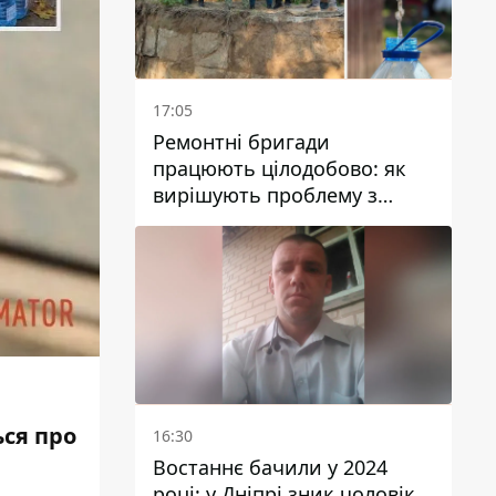
17:05
Ремонтні бригади
працюють цілодобово: як
вирішують проблему з
водою у Марганецькій
громаді
ься про
16:30
Востаннє бачили у 2024
році: у Дніпрі зник чоловік