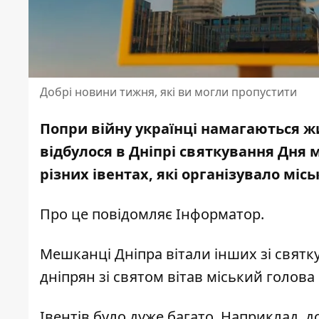
Добрі новини тижня, які ви могли пропустити
Попри війну українці намагаються ж
відбулося
в Дніпрі святкування Дня м
різних івентах
, які організувало міс
Про це повідомляє Інформатор.
Мешканці Дніпра вітали інших зі
святку
дніпрян зі святом
вітав міський голова
Івентів було дуже багато. Наприклад, д