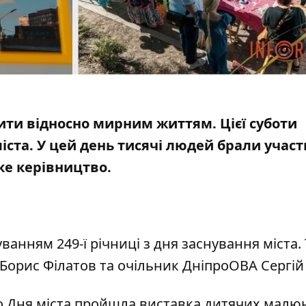
ити відносно мирним життям. Цієї суботи
іста
. У цей день
тисячі людей брали участ
ьке керівництво.
ванням 249-ї річниці з дня заснування міста
.
 Борис Філатов
та очільник ДніпроОВА Сергій
о Дня міста
пройшла виставка дитячих малю