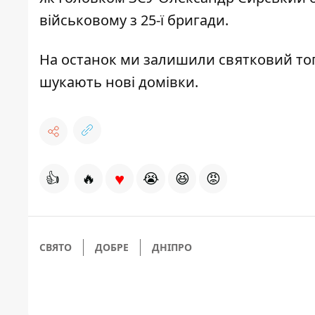
військовому з 25-ї бригади
.
На останок ми залишили
святковий топ
шукають нові домівки
.
♥
👍
🔥
😭
😆
😡
СВЯТО
ДОБРЕ
ДНІПРО