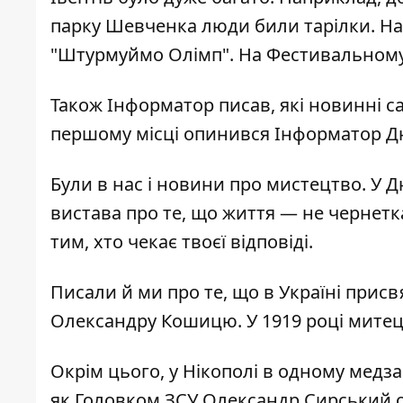
парку Шевченка
люди били тарілки
. Н
"Штурмуймо Олімп"
. На Фестивальном
Також Інформатор писав, які новинні с
першому місці
опинився Інформатор Д
Були в нас і новини про мистецтво. У Д
вистава про те, що життя — не чернетк
тим, хто чекає твоєї відповіді.
Писали й ми про те, що в Україні
присв
Олександру Кошицю.
У 1919 році мите
Окрім цього,
у Нікополі в одному медз
як Головком ЗСУ Олександр Сирський 