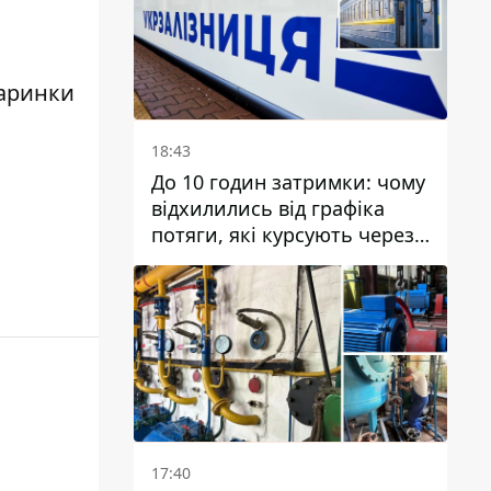
організацію
варинки
18:43
До 10 годин затримки: чому
відхилились від графіка
потяги, які курсують через
Дніпро та область
17:40