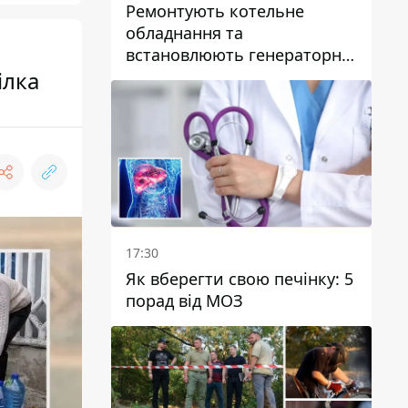
Ремонтують котельне
обладнання та
встановлюють генераторні
ілка
установки: як у Дніпрі
готуються до
опалювального сезону
17:30
Як вберегти свою печінку: 5
порад від МОЗ