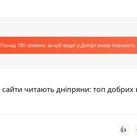
Понад 100 гривень за куб води: у Дніпрі знову планують
кі сайти читають дніпряни: топ добрих
👍