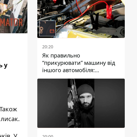
20:20
Як правильно
“прикурювати” машину від
ь у
іншого автомобіля:
інструкція для водіїв
 Також
 лисак.
нків
. У
20:00