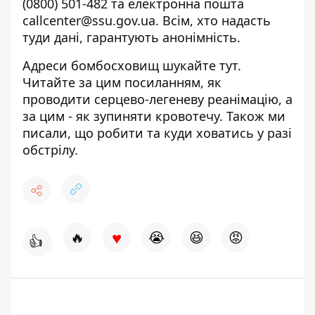
(0800) 501-482
та електронна пошта
callcenter@ssu.gov.ua
. Всім, хто надасть
туди дані, гарантують анонімність.
Адреси бомбосховищ шукайте
тут
.
Читайте за
цим
посиланням, як
проводити серцево-легеневу реанімацію, а
за
цим
- як зупиняти кровотечу. Також ми
писали,
що робити та куди ховатись у разі
обстрілу
.
♥
🔥
😭
😆
😡
👍