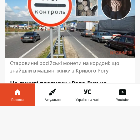
Старовинні російські монети на кордоні: що
знайшли в машині жінки з Кривого Рогу
На пункті пропуску «Рава-Руська -
Хребенне» митники виявили велику
колекцію старовинних монет і банкнот.
Головна
Актуально
Україна на часі
Youtube
Їх намагалася вивезти за кордон 49-
Інформатор у
річна мешканка Кривого Рогу. Вона
Завантажити
телефоні
👉
обрала «зелений коридор», де
декларування не обов’язкове.