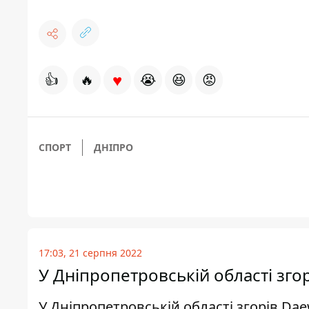
♥
👍
🔥
😭
😆
😡
СПОРТ
ДНІПРО
17:03, 21 серпня 2022
У Дніпропетровській області зго
У Дніпропетровській області згорів Da