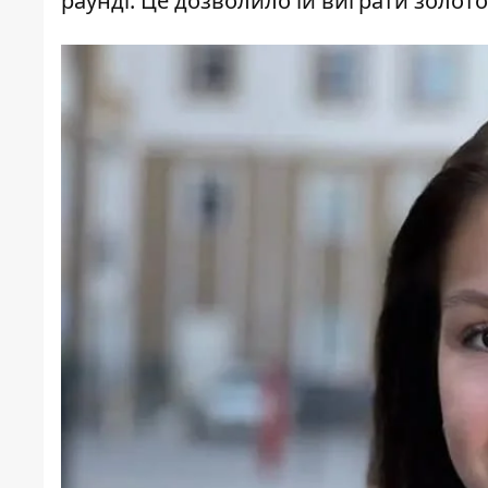
раунді. Це дозволило їй виграти золото,