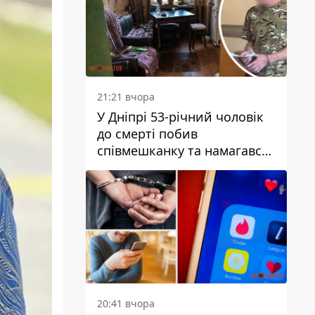
21:21 вчора
У Дніпрі 53-річний чоловік
до смерті побив
співмешканку та намагався
приховати злочин: деталі
20:41 вчора