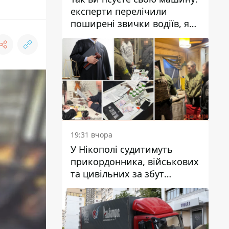
експерти перелічили
поширені звички водіїв, які
насправді шкодять
автомобілю
19:31 вчора
У Нікополі судитимуть
прикордонника, військових
та цивільних за збут
психотропів