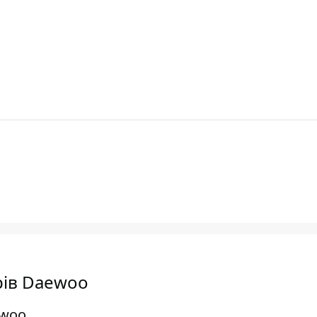
рів Daewoo
ewoo