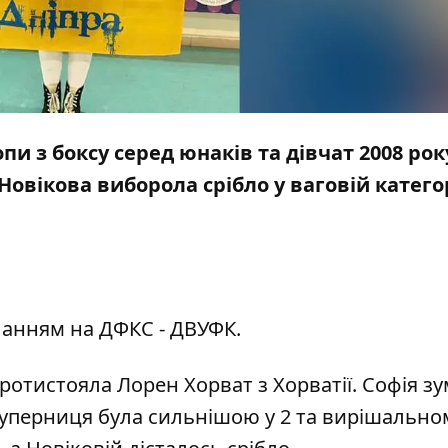
и з боксу серед юнаків та дівчат 2008 рок
овікова виборола срібло у ваговій категор
ланням
на ДФКС - ДВУФК.
отистояла Лорен Хорват з Хорватії. Софія зу
 суперниця була сильнішою у 2 та вирішально