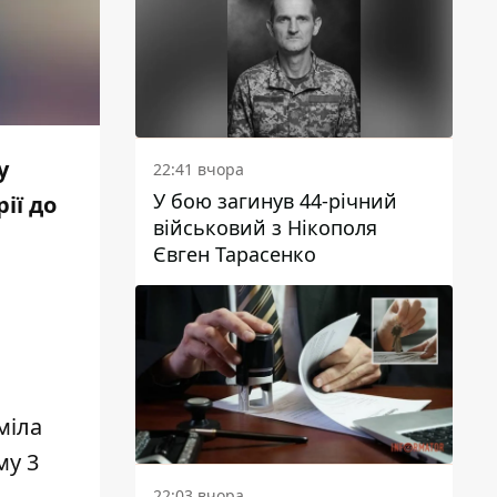
у
22:41 вчора
У бою загинув 44-річний
ії до
військовий з Нікополя
Євген Тарасенко
міла
му 3
22:03 вчора