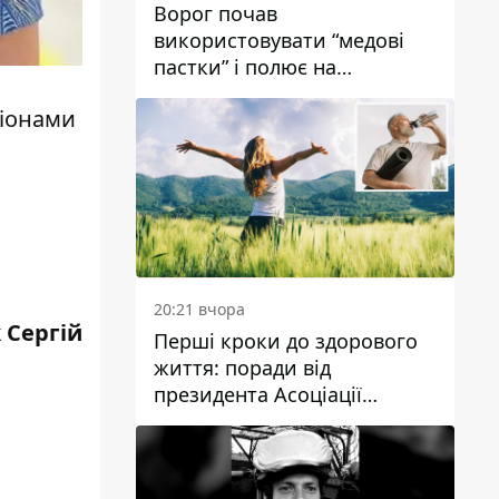
Ворог почав
використовувати “медові
пастки” і полює на
українських військових
піонами
20:21 вчора
 Сергій
Перші кроки до здорового
життя: поради від
президента Асоціації
дієтологів України