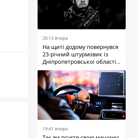
20:13 вчора
На щиті додому повернувся
23-річний штурмовик із
Дніпропетровської області
Богдан Бескровний
19:41 вчора
Так ви псуєте свою машину: