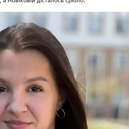
 а Новіковій дісталось срібло.