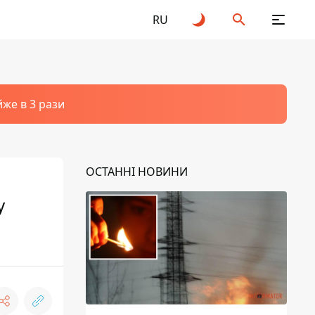
RU
йже в 3 рази
ОСТАННІ НОВИНИ
у