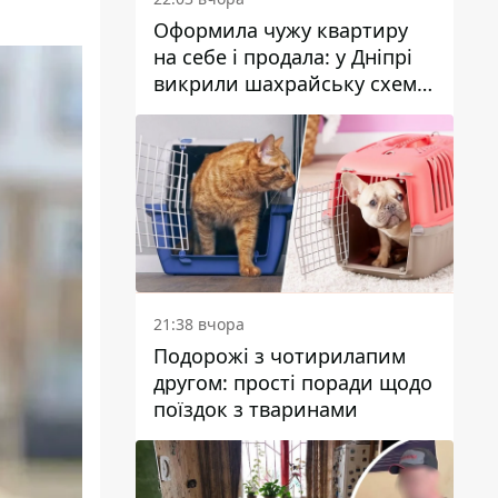
Оформила чужу квартиру
на себе і продала: у Дніпрі
викрили шахрайську схему
з нерухомістю
21:38 вчора
Подорожі з чотирилапим
другом: прості поради щодо
поїздок з тваринами