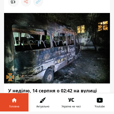
👍
У неділю, 14 серпня о 02:42 на вулиці
Осінній згорів мікроавтобус Mercedes.
Ніхто не постраждав.
Головна
Актуально
Україна на часі
Youtube
Про це повідомляє
Інформатор
із