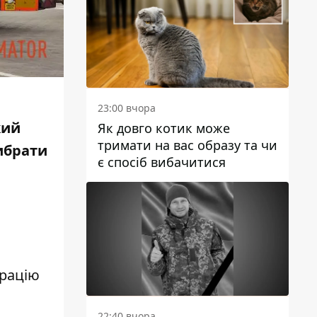
23:00 вчора
кий
Як довго котик може
тримати на вас образу та чи
ибрати
є спосіб вибачитися
арацію
22:40 вчора