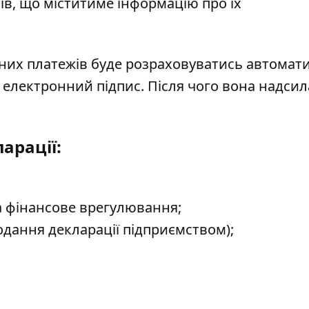
ів, що міститиме інформацію про їх
тних платежів буде розраховуватись автомат
 електронний підпис. Після чого вона надсил
арації:
за фінансове врегулювання;
 подання декларації підприємством);