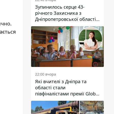
Зупинилось серце 43-
річного Захисника з
Дніпропетровської області
ично.
Євгена Зінченка
ається
22:00 вчора
Які вчителі з Дніпра та
області стали
півфіналістами премії Global
Teacher Prize Ukraine 2026