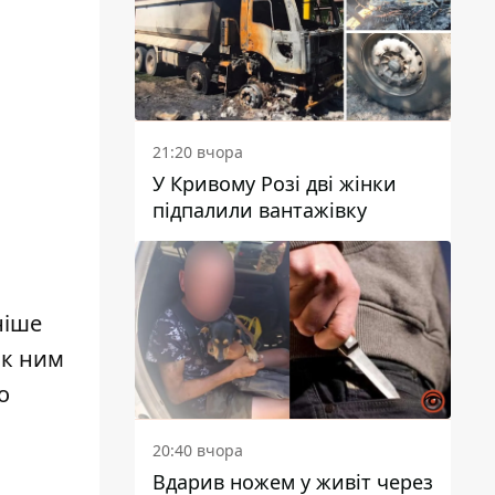
21:20 вчора
У Кривому Розі дві жінки
підпалили вантажівку
ніше
як ним
о
20:40 вчора
Вдарив ножем у живіт через