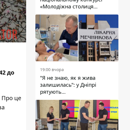
«Молодіжна столиця
України – 2026»
19:00 вчора
42 до
"Я не знаю, як я жива
залишилась": у Дніпрі
рятують
. Про це
військовослужбовицю та
мати чотирьох дітей, яку
за
поранив КАБ