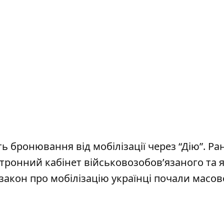
ть
бронювання від мобілізації через “Дію”
. Ра
тронний кабінет військовозобов’язаного
та 
 закон про мобілізацію
українці почали масов