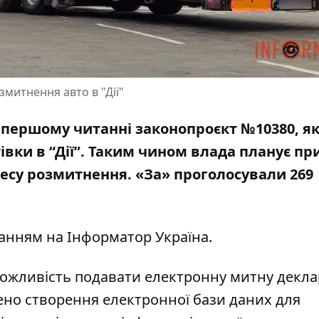
митнення авто в "Дії"
 першому читанні законопроєкт №10380, я
вки в “Дії”. Таким чином влада планує пр
есу розмитнення. «За» проголосували 269
ланням на
Інформатор Україна
.
можливість подавати електронну митну декл
ено створення електронної бази даних для