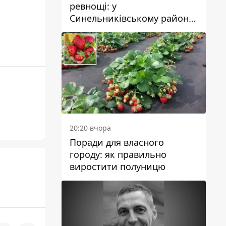
ревнощі: у
Синельниківському районі
затримали 49-річного
чоловіка за вбивство
20:20 вчора
Поради для власного
городу: як правильно
виростити полуницю