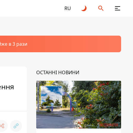
RU
йже в 3 рази
ОСТАННІ НОВИНИ
ення