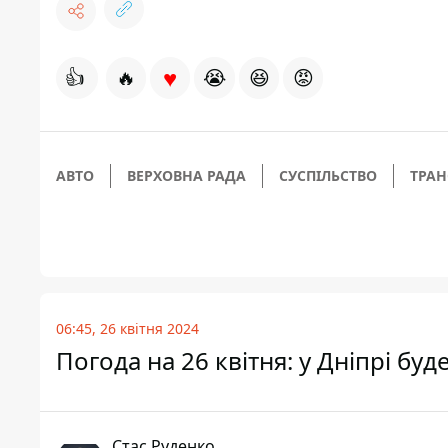
♥
👍
🔥
😭
😆
😡
АВТО
ВЕРХОВНА РАДА
СУСПІЛЬСТВО
ТРАН
06:45, 26 квітня 2024
Погода на 26 квітня: у Дніпрі б
Стас Руденко