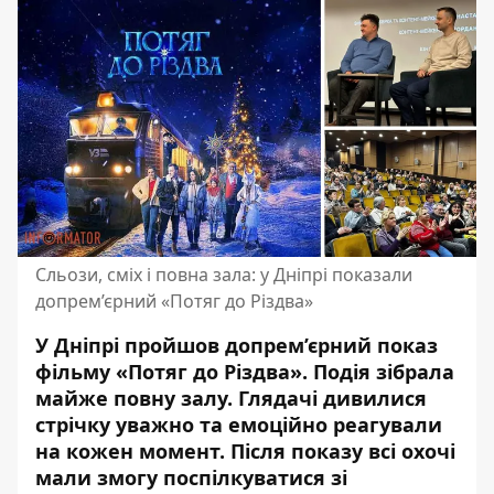
Сльози, сміх і повна зала: у Дніпрі показали
допрем’єрний «Потяг до Різдва»
У Дніпрі пройшов допрем’єрний показ
фільму «Потяг до Різдва». Подія зібрала
майже повну залу. Глядачі дивилися
стрічку уважно та емоційно реагували
на кожен момент. Після показу всі охочі
мали змогу поспілкуватися зі