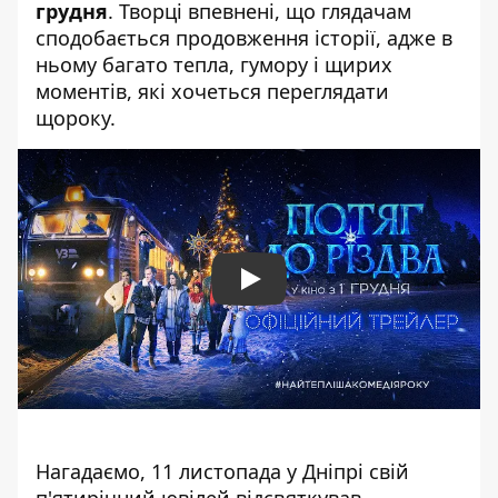
грудня
. Творці впевнені, що глядачам
сподобається продовження історії, адже в
ньому багато тепла, гумору і щирих
моментів, які хочеться переглядати
щороку.
Play
Нагадаємо,
11 листопада у Дніпрі свій
п'ятирічний ювілей відсвяткував