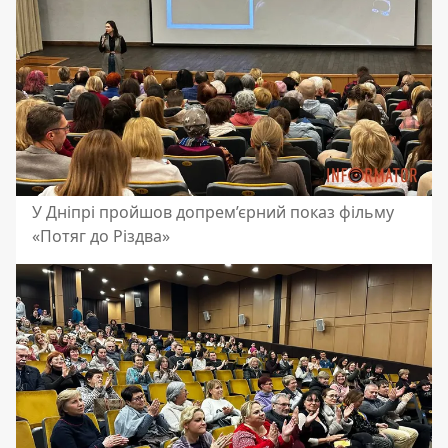
У Дніпрі пройшов допрем’єрний показ фільму
«Потяг до Різдва»