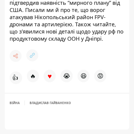
підтвердив наявність “мирного плану” від
США
. Писали ми й про те, що ворог
атакував Нікопольський район
FPV-
дронами та артилерією
. Також читайте,
що з’явилися
нові деталі щодо удару рф по
продуктовому складу ООН у Дніпрі
.
♥
🔥
😭
😆
😡
👍
ВІЙНА
ВЛАДИСЛАВ ГАЙВАНЕНКО