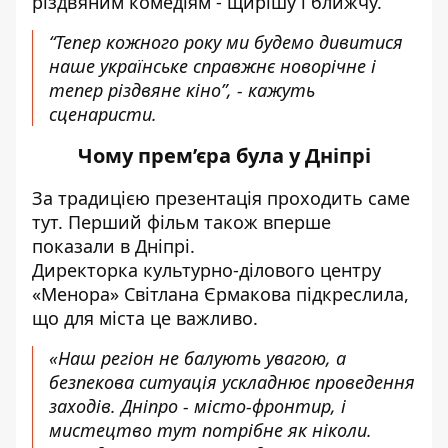
різдвяним комедіям - щирішу і ближчу.
“Тепер кожного року ми будемо дивитися
наше українське справжнє новорічне і
тепер різдвяне кіно”, - кажуть
сценаристи.
Чому прем’єра була у Дніпрі
За традицією презентація проходить саме
тут. Перший фільм також вперше
показали в Дніпрі.
Директорка культурно-ділового центру
«Менора» Світлана Єрмакова підкреслила,
що для міста це важливо.
«Наш регіон не балують увагою, а
безпекова ситуація ускладнює проведення
заходів. Дніпро - місто-фронтир, і
мистецтво тут потрібне як ніколи.