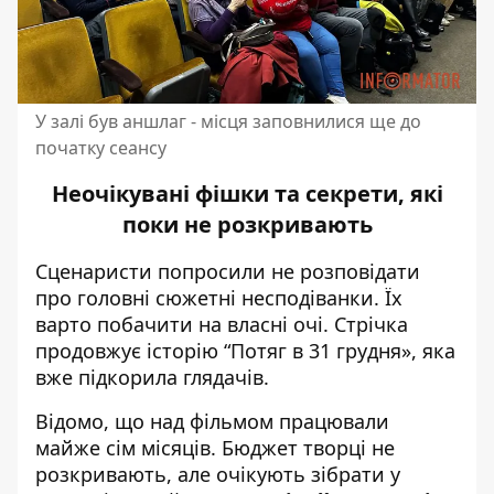
У залі був аншлаг - місця заповнилися ще до
початку сеансу
Неочікувані фішки та секрети, які
поки не розкривають
Сценаристи попросили не розповідати
про головні сюжетні несподіванки. Їх
варто побачити на власні очі. Стрічка
продовжує історію “Потяг в 31 грудня», яка
вже підкорила глядачів.
Відомо, що над фільмом працювали
майже сім місяців. Бюджет творці не
розкривають, але очікують зібрати у