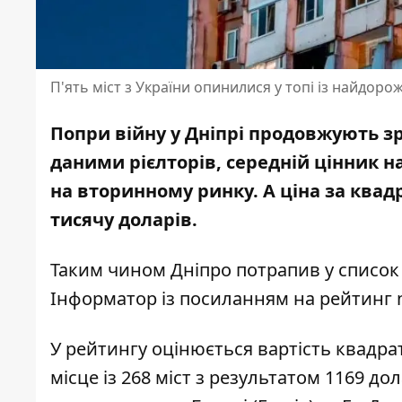
П'ять міст з України опинилися у топі із найдор
Попри війну у Дніпрі продовжують зр
даними рієлторів, середній
цінник н
на вторинному ринку. А ціна за квад
тисячу доларів.
Таким чином Дніпро потрапив у список
Інформатор із
посиланням на рейтинг
У рейтингу оцінюється вартість квадрат
місце із 268 міст з результатом 1169 до