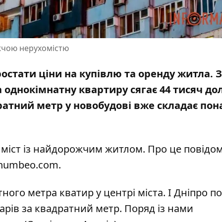
ожчою нерухомістю
остати ціни на купівлю та оренду житла. 
а однокімнатну квартиру
сягає 44 тисяч до
ратний метр у новобудові вже складає пон
 міст із найдорожчим житлом. Про це повідо
 numbeo.com
.
ного метра кватир у центрі міста. І Дніпро по
ларів за квадратний метр. Поряд із нами