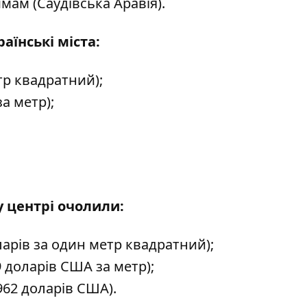
мам (Саудівська Аравія).
аїнські міста:
тр квадратний);
а метр);
у центрі очолили:
ларів за один метр квадратний);
 доларів США за метр);
 962 доларів США).