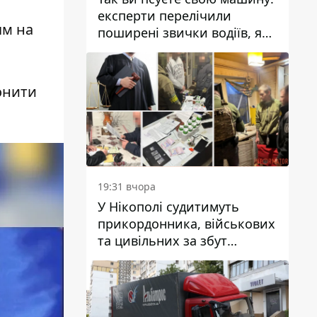
експерти перелічили
ям на
поширені звички водіїв, які
насправді шкодять
автомобілю
онити
19:31 вчора
У Нікополі судитимуть
прикордонника, військових
та цивільних за збут
психотропів