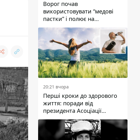
Ворог почав
використовувати “медові
пастки” і полює на
українських військових
20:21 вчора
Перші кроки до здорового
життя: поради від
президента Асоціації
дієтологів України