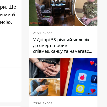
ири
. Ще
и ми й
енсію
.
21:21 вчора
У Дніпрі 53-річний чоловік
до смерті побив
співмешканку та намагався
приховати злочин: деталі
20:41 вчора