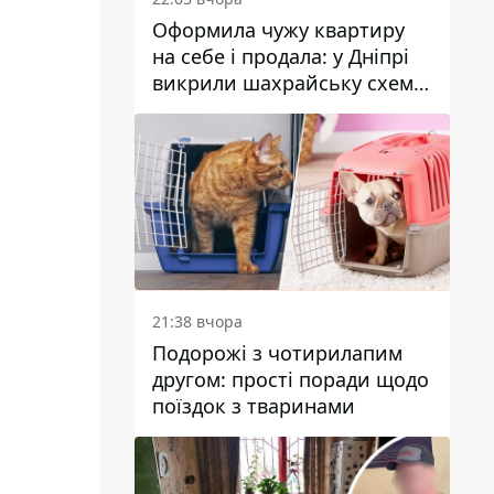
Оформила чужу квартиру
на себе і продала: у Дніпрі
викрили шахрайську схему
з нерухомістю
21:38 вчора
Подорожі з чотирилапим
другом: прості поради щодо
поїздок з тваринами