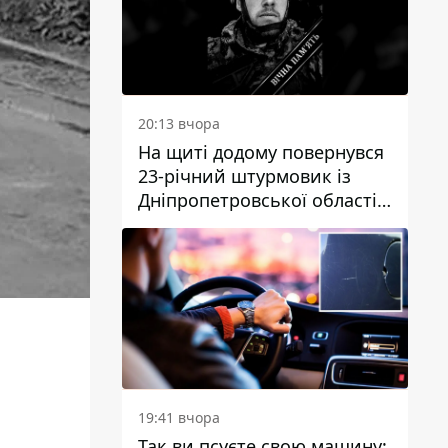
20:13 вчора
На щиті додому повернувся
23-річний штурмовик із
Дніпропетровської області
Богдан Бескровний
19:41 вчора
Так ви псуєте свою машину: