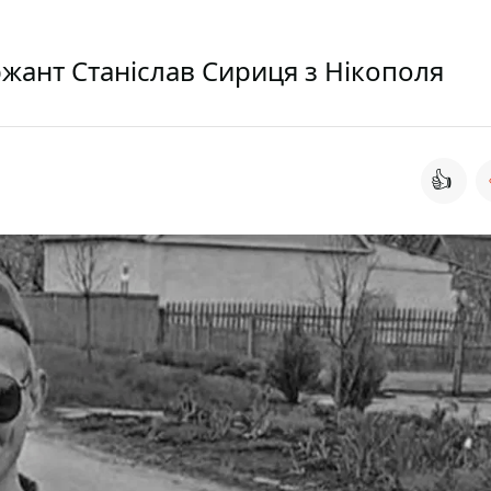
жант Станіслав Сириця з Нікополя
👍