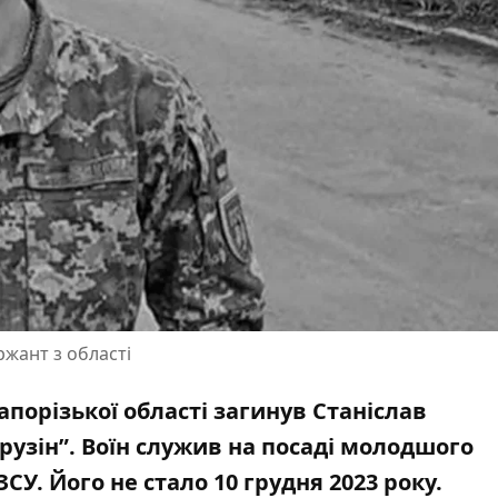
жант з області
Запорізької області загинув Станіслав
рузін”.
Воїн служив на посаді
молодшого
СУ. Його не стало 10 грудня 2023 року.