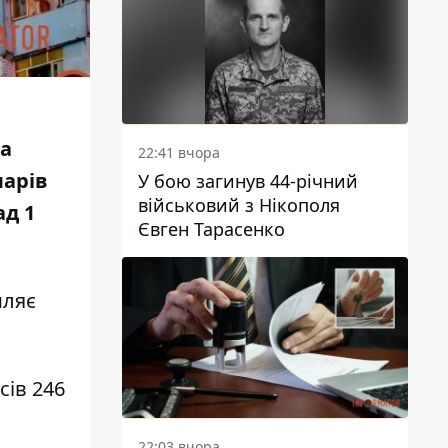
За
22:41 вчора
ларів
У бою загинув 44-річний
військовий з Нікополя
ад 1
Євген Тарасенко
мляє
сів 246
22:03 вчора