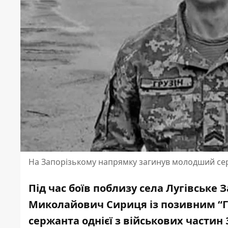
На Запорізькому напрямку загинув молодший сер
Під час боїв поблизу села Лугівське 
Миколайович Сириця із позивним “Г
сержанта однієї з військових частин З