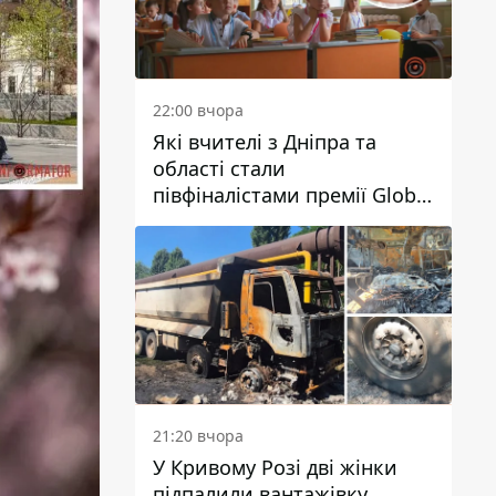
22:00 вчора
Які вчителі з Дніпра та
області стали
півфіналістами премії Global
Teacher Prize Ukraine 2026
21:20 вчора
У Кривому Розі дві жінки
підпалили вантажівку