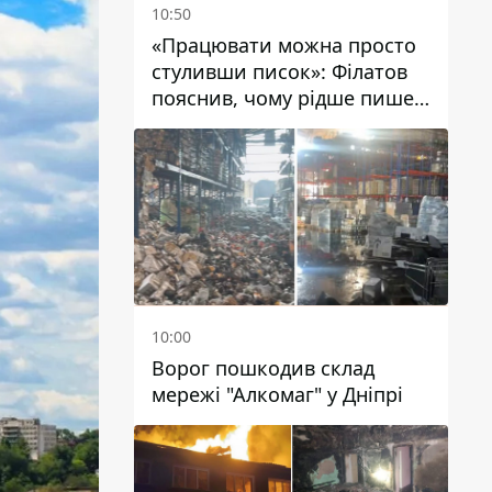
10:50
«Працювати можна просто
стуливши писок»: Філатов
пояснив, чому рідше пише у
соцмережах та
розкритикував медійність
чиновників
10:00
Ворог пошкодив склад
мережі "Алкомаг" у Дніпрі