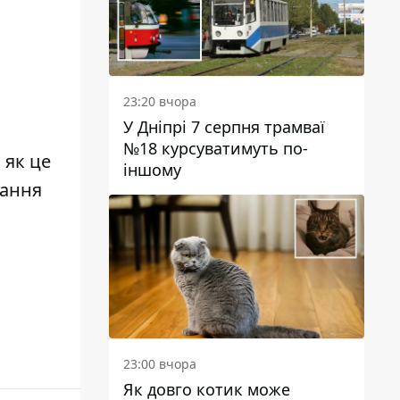
23:20 вчора
У Дніпрі 7 серпня трамваї
№18 курсуватимуть по-
 як це
іншому
вання
23:00 вчора
Як довго котик може