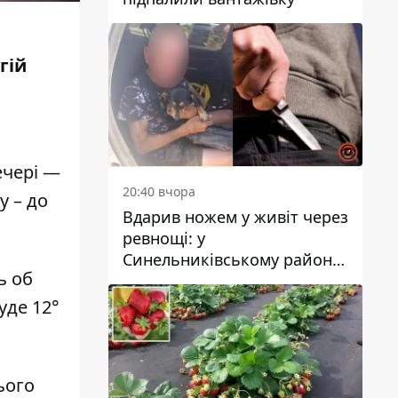
гій
ечері —
20:40 вчора
у – до
Вдарив ножем у живіт через
ревнощі: у
Синельниківському районі
ь об
затримали 49-річного
чоловіка за вбивство
уде 12°
ього