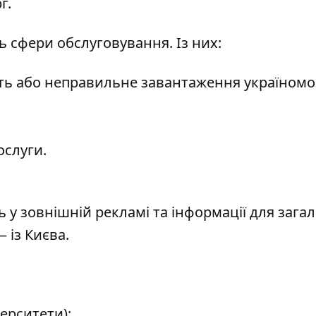
г.
ь сфери обслуговування. Із них:
ість або неправильне завантаження україномо
ослуги.
у зовнішній рекламі та інформації для зага
 із Києва.
верситети);