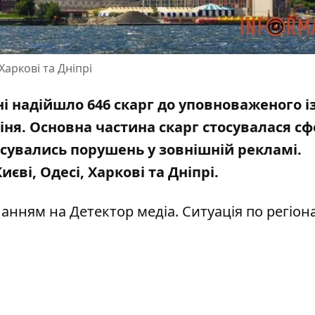
Харкові та Дніпрі
їні надійшло 646 скарг до уповноваженого і
іня. Основна частина скарг стосувалася с
осувались порушень у зовнішній рекламі.
єві, Одесі, Харкові та Дніпрі.
иланням на
Детектор медіа
. Ситуація по регіон