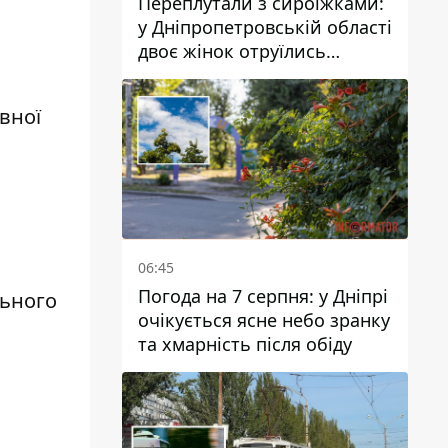
Переплутали з сироїжками:
у Дніпропетровській області
двоє жінок отруїлись
грибами
вної
06:45
Погода на 7 серпня: у Дніпрі
льного
очікується ясне небо зранку
та хмарність після обіду