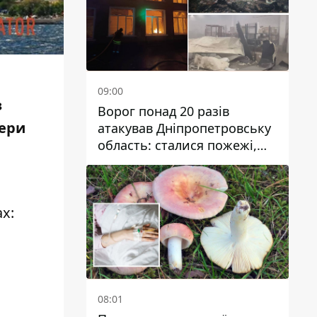
09:00
з
Ворог понад 20 разів
фери
атакував Дніпропетровську
область: сталися пожежі,
постраждали будинки,
інфраструктура та авто
ах:
08:01