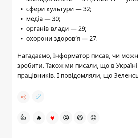
сфери культури — 32;
медіа — 30;
органів влади — 29;
охорони здоров’я — 27.
Нагадаємо, Інформатор писав, чи
можн
зробити
. Також ми писали, що в Україні
працівників
. І повідомляли, що
Зеленс
♥
👍
🔥
😭
😆
😡