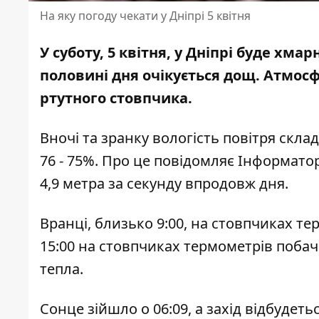
На яку погоду чекати у Дніпрі 5 квітня
У суботу, 5 квітня, у Дніпрі буде хма
половині дня очікується дощ. Атмос
ртутного стовпчика.
Вночі та зранку вологість повітря склад
76 - 75%. Про це повідомляє Інформато
4,9 метра за секунду впродовж дня.
Вранці, близько 9:00, на стовпчиках те
15:00 на стовпчиках термометрів побачи
тепла.
Сонце зійшло о 06:09, а захід відбудет