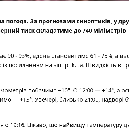
рна погода. За прогнозами синоптиків, у дру
ферний тиск складатиме до 740 міліметрів
ає 90 - 93%, вдень становитиме 61 - 75%, а вв
р із посиланням на
sinoptik.ua
. Швидкість вітр
рмометрів побачимо +10°. О 12:00 — +14°, а ос
мо — +13°. Увечері, близько 21:00, надворі б
ься о 19:16. Цікаво, що найвищу температуру ц