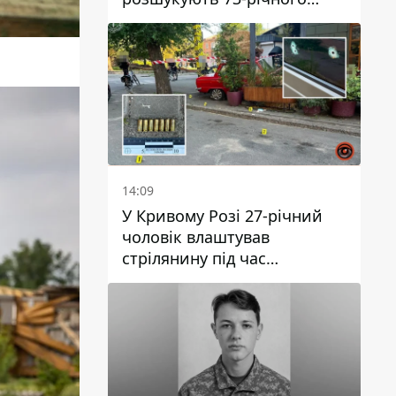
чоловіка
14:09
У Кривому Розі 27-річний
чоловік влаштував
стрілянину під час
конфлікту: є поранений