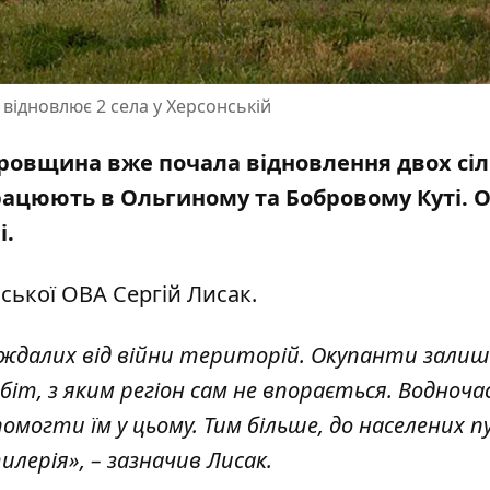
 відновлює 2 села у Херсонській
тровщина вже почала відновлення двох сіл
рацюють в Ольгиному та Бобровому Куті. О
і.
ської ОВА Сергій Лисак.
ждалих від війни територій. Окупанти залиш
обіт, з яким регіон сам не впорається. Водноча
омогти їм у цьому. Тим більше, до населених п
илерія», – зазначив Лисак.