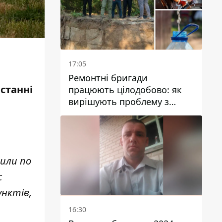
17:05
Ремонтні бригади
станні
працюють цілодобово: як
вирішують проблему з
водою у Марганецькій
громаді
или по
с
унктів,
16:30