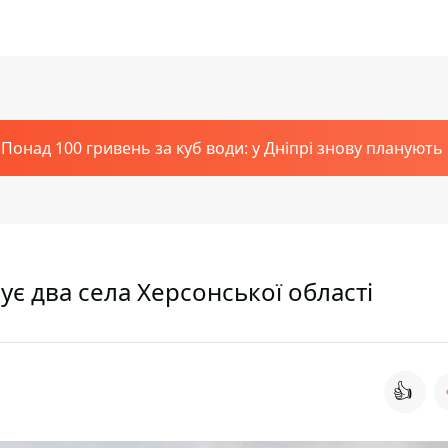
Понад 100 гривень за куб води: у Дніпрі знову планують
є два села Херсонської області
👍