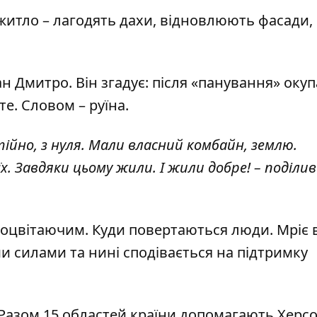
житло – лагодять дахи, відновлюють фасади,
ан Дмитро. Він згадує: після «панування» окуп
те. Словом – руїна.
йно, з нуля. Мали власний комбайн, землю.
х. Завдяки цьому жили. І жили добре! – поділив
роцвітаючим. Куди повертаються люди. Мріє 
и силами та нині сподівається на підтримку
. Разом 15 областей країни допомагають Херс