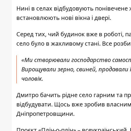
Нині в селах відбудовують понівечене 
встановлюють нові вікна і двері.
Серед тих, чий будинок вже в роботі, п
село було в жахливому стані. Все розби
«Ми створювали господарство самості
Вирощували зерно, свиней, продавали ї
чоловік.
Дмитро бачить рідне село гарним та п
відбудувати. Щось вже зробив власним
Дніпропетровщини.
Проєкт «Пліч-о-пліч» – всеукраїнський