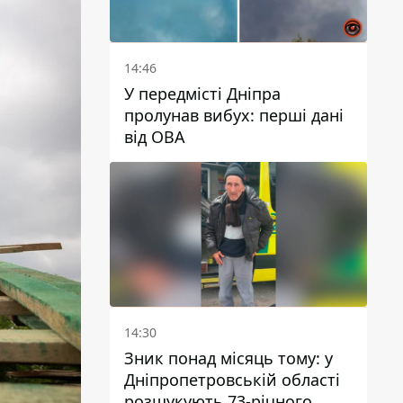
14:46
У передмісті Дніпра
пролунав вибух: перші дані
від ОВА
14:30
Зник понад місяць тому: у
Дніпропетровській області
розшукують 73-річного