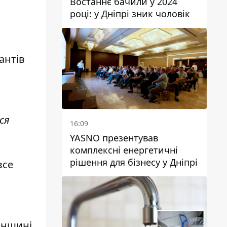
Востаннє бачили у 2024
році: у Дніпрі зник чоловік
антів
ся
16:09
YASNO презентував
комплексні енергетичні
рішення для бізнесу у Дніпрі
все
онщині