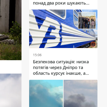
понад два роки шукають
зниклу жінку
15:06
Безпекова ситуація: низка
потягів через Дніпро та
область курсує інакше, а
частину шляху замінили
автобусами та
електричками