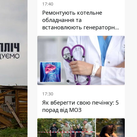
17:40
Ремонтують котельне
обладнання та
встановлюють генераторні
установки: як у Дніпрі
готуються до
опалювального сезону
17:30
Як вберегти свою печінку: 5
порад від МОЗ