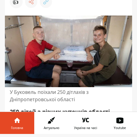
👍
У Буковель поїхали 250 дітлахів з
Дніпропетровської області
250 дітей з різних куточків області
відправилися на відпочинок в
оздоровчий центр в Буковелі. Туди
Головна
Актуально
Україна на часі
Youtube
вирушили вихованці дитячих будинків