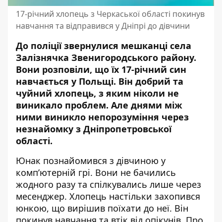
17-річний хлопець з Черкаської області покинув
навчання та відправився у Дніпрі до дівчини
До поліції звернулися мешканці села
Залізнячка Звенигородського району.
Вони розповіли, що їх 17-річний син
навчається у Польщі. Він добрий та
чуйний хлопець, з яким ніколи не
виникало проблем. Але днями між
ними виникло непорозуміння через
незнайомку
з Дніпропетровської
області
.
Юнак познайомився з дівчиною у
комп’ютерній грі. Вони не бачились
жодного разу та спілкувались лише через
месенджер. Хлопець настільки захопився
юнкою, що вирішив поїхати до неї. Він
покинув навчання та втік від опікунів. Про