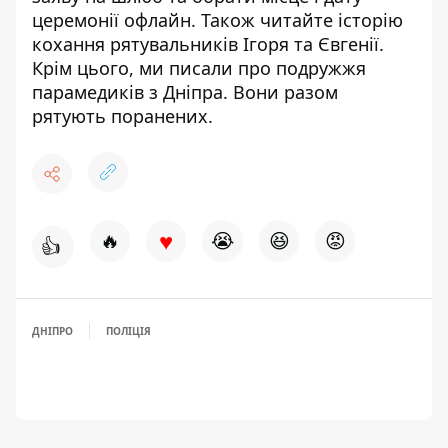
церемонії офлайн
. Також читайте
історію
кохання рятувальників Ігоря та Євгенії
.
Крім цього, ми писали про подружжя
парамедиків з Дніпра. Вони
разом
рятують поранених
.
♥
🔥
😭
😆
😡
👍
ДНІПРО
ПОЛІЦІЯ