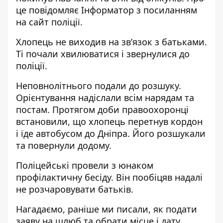
це повідомляє Інформатор з посиланням
на
сайт
поліції.
Хлопець не виходив на зв’язок з батьками.
Ті почали хвилюватися і звернулися до
поліції.
Неповнолітнього подали до розшуку.
Орієнтування надіслали всім нарядам та
постам. Протягом доби правоохоронці
встановили, що хлопець перетнув кордон
і їде автобусом до Дніпра. Його розшукали
та повернули додому.
Поліцейські провели з юнаком
профілактичну бесіду. Він пообіцяв надалі
не розчаровувати батьків.
Нагадаємо, раніше ми писали,
я
к подати
заяву на шлюб та обрати місце і дату