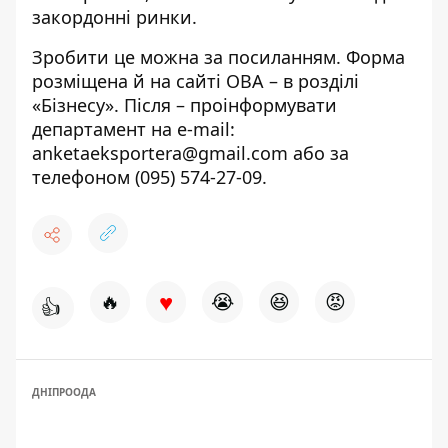
закордонні ринки.
Зробити це можна за
посиланням
. Форма
розміщена й на
сайті ОВА
– в розділі
«Бізнесу». Після – проінформувати
департамент на e-mail:
anketaeksportera@gmail.com
або за
телефоном
(095) 574-27-09
.
♥
🔥
😭
😆
😡
👍
ДНІПРООДА