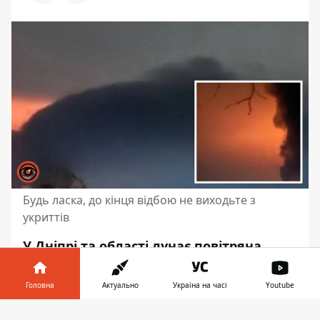
Будь ласка, до кінця відбою не виходьте з
укриттів
У Дніпрі та області лунає повітряна
тривога. Причина – ворог запустив
безпілотники. За інформацією з
Головна
Актуально
Україна на часі
Youtube
соціальних мереж, близько 21:30 у
передмісті Дніпра пролунав вибух.
Інформатор у