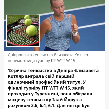
Дніпровська тенісистка Єлизавета Котляр –
переможниця турніру ITF WTT W 15
18-річна тенісистка з Дніпра Єлизавета
Котляр виграла свій перший
одиночний професійний титул. У
фіналі турніру ITF WTT W 15, який
проходив у Туреччині, вона обіграла
місцеву тенісистку Ілай Йорук з
рахунком 3:6, 6:4, 6:1. Для неї це був