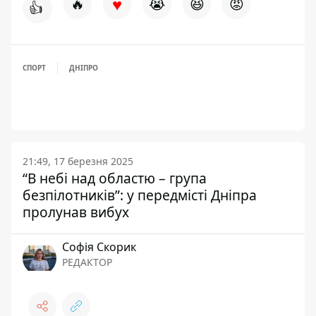
♥
🔥
😭
😆
😡
👍
СПОРТ
ДНІПРО
21:49, 17 березня 2025
“В небі над областю – група
безпілотників”: у передмісті Дніпра
пролунав вибух
Софія Скорик
РЕДАКТОР