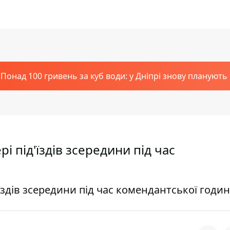
Понад 100 гривень за куб води: у Дніпрі знову планують
і під'їздів зсередини під час
їздів зсередини під час комендантської годи