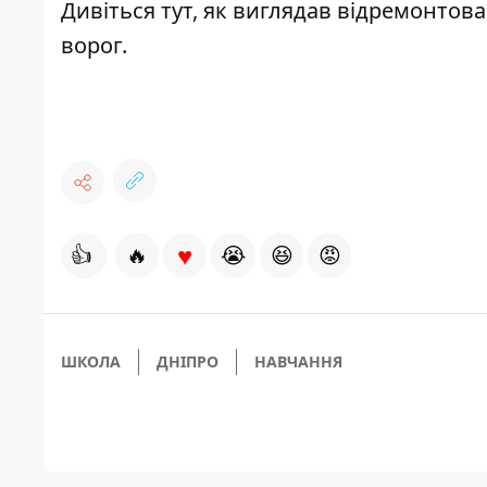
Дивіться
тут
, як виглядав відремонтов
ворог.
♥
👍
🔥
😭
😆
😡
ШКОЛА
ДНІПРО
НАВЧАННЯ