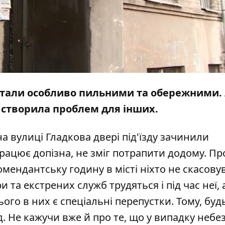
 стали особливо пильними та обережними.
 створила проблем для інших.
а вулиці Гладкова двері під'їзду зачинили
працює допізна, не зміг потрапити додому. Пр
Комендантську годину в місті ніхто не скасову
 та екстрених служб трудяться і під час неї, 
го в них є спеціальні перепустки. Тому, будь
. Не кажучи вже й про те, що у випадку небе