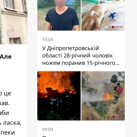
10:03
У Дніпропетровській
області 28-річний чоловік
 Але
ножем поранив 15-річного
хлопця
о це
вав.
аби
 ласка,
09:03
зпеки