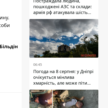
Постраждала людина,
пошкоджені АЗС та склади:
армія рф атакувала шість
ину
.
районів Дніпропетровської
області
соби
Більдін
06:45
Погода на 8 серпня: у Дніпрі
очікується мінлива
хмарність, але може піти
дощ