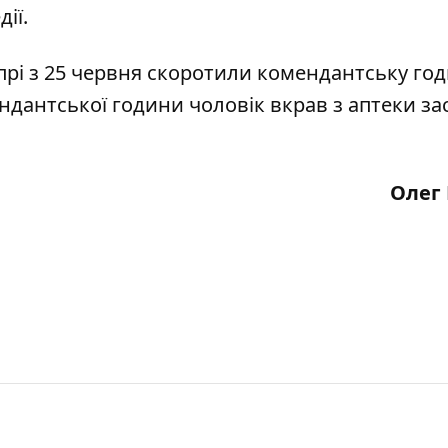
ії.
прі з 25 червня
скоротили комендантську год
ендантської години чоловік вкрав з аптеки
за
Олег 