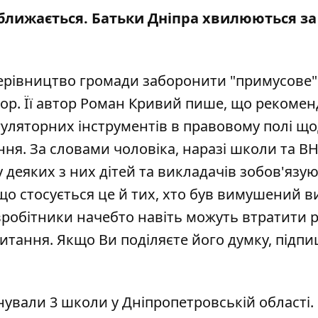
ближається. Батьки Дніпра хвилюються за
 керівництво громади заборонити "примусове"
тор
. Її автор Роман Кривий пише, що рекомен
гуляторних інструментів в правовому полі щ
я. За словами чоловіка, наразі школи та ВН
у деяких з них дітей та викладачів зобов'язу
що стосується це й тих, хто був вимушений ви
півробітники начебто навіть можуть втратити 
тання. Якщо Ви поділяєте його думку, підпи
нували 3 школи
у Дніпропетровській області.