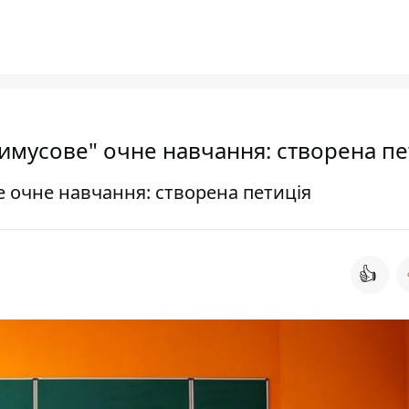
римусове" очне навчання: створена пе
е очне навчання: створена петиція
👍