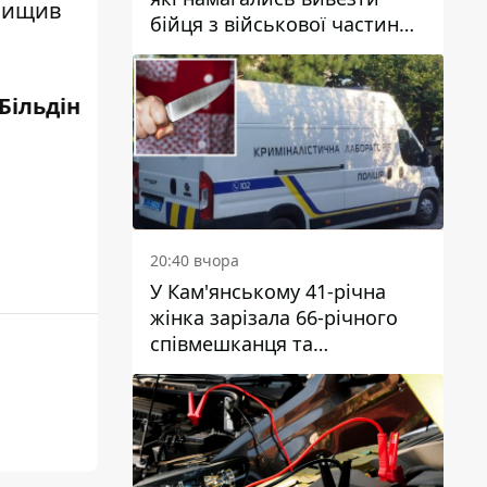
знищив
бійця з військової частини
до Дніпра за 7 тисяч
доларів: серед них був лікар
Більдін
20:40 вчора
У Кам'янському 41-річна
жінка зарізала 66-річного
співмешканця та
намагалась обманути
поліцейських