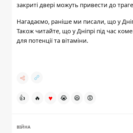
закриті двері можуть привести до трагед
Нагадаємо, раніше ми писали, що у Дні
Також читайте, що у Дніпрі під час ком
для потенції та вітаміни
.
♥
👍
🔥
😭
😆
😡
ВІЙНА