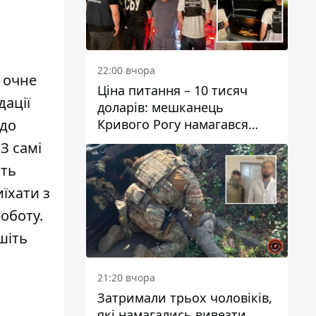
22:00 вчора
 очне
Ціна питання – 10 тисяч
дації
доларів: мешканець
Кривого Рогу намагався
одо
переправити чоловіка до
З самі
Словаччини
ють
їхати з
роботу.
шіть
21:20 вчора
Затримали трьох чоловіків,
які намагались вивезти