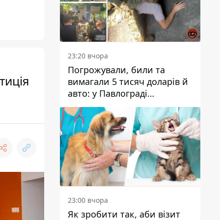
23:20 вчора
Погрожували, били та
тиція
вимагали 5 тисяч доларів й
авто: у Павлограді
затримали двох чоловіків
23:00 вчора
Як зробити так, аби візит