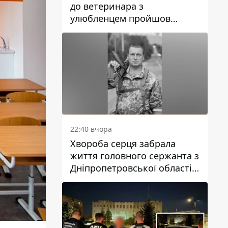
до ветеринара з
улюбленцем пройшов
спокійно: прості поради
22:40 вчора
Хвороба серця забрала
життя головного сержанта з
Дніпропетровської області
Юрія Свистуна