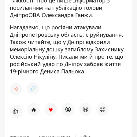
тяжкості. Про це пише Інформатор з
посиланням
на публікацію
голови
ДніпроОВА Олександра Ганжи.
Нагадаємо, що
росіяни атакували
Дніпропетровську область, є руйнування
.
Також читайте, що у Дніпрі
відкрили
меморіальну дошку загиблому Захиснику
Олексію Нікуліну
. Писали ми й про те, що
російський удар по Дніпру
забрав життя
19-річного Дениса Пальока
.
♥
🔥
😭
😆
😡
👍