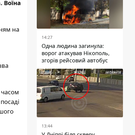
а.
Воїна
ням на
14:27
Одна людина загинула:
ворог атакував Нікополь,
згорів рейсовий автобус
зва
 часом
 посаді
дшого
13:44
У Дніпрі біля скверу