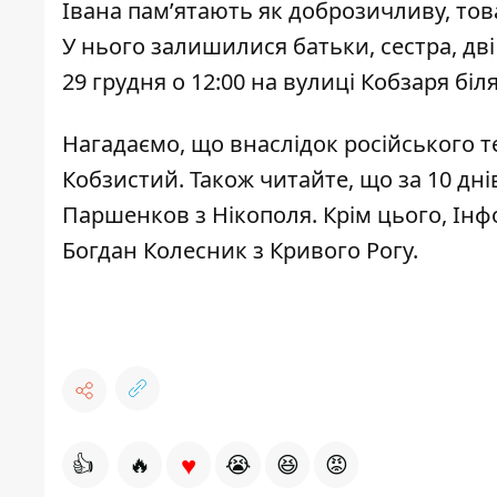
Івана пам’ятають як доброзичливу, тов
У нього залишилися батьки, сестра, дві
29 грудня о 12:00 на вулиці Кобзаря біл
Нагадаємо, що внаслідок російського 
Кобзистий
.
Також читайте, що за 10 дн
Паршенков з Нікополя
. Крім цього, І
Богдан Колесник
з Кривого Рогу.
♥
👍
🔥
😭
😆
😡