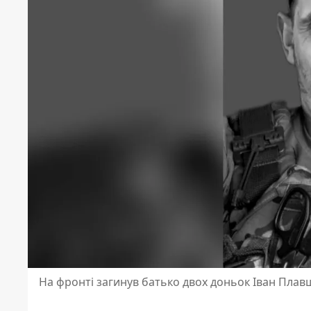
На фронті загинув батько двох доньок Іван Плав