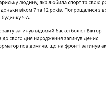
ариську людину, яка любила спорт та свою р
 доньки віком 7 та 12 років. Попрощалися з в
я будинку 5-А.
теракту
загинув відомий баскетболіст Віктор
ів до свого Дня народження
загинув Денис
нформатор повідомляв, що
на фронті загинув а