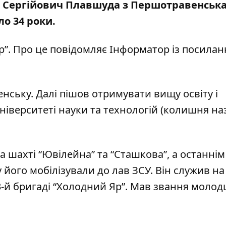
ан Сергійович Плавшуда з Першотравенськ
ло 34 роки.
р”. Про це повідомляє Інформатор із
посилан
нську. Далі пішов отримувати вищу освіту і
ніверситеті
науки та технологій (колишня на
 шахті “Ювілейна” та “Сташкова”, а останнім
у його мобілізували до лав ЗСУ. Він служив на
3-й бригаді “Холодний Яр”. Мав звання моло