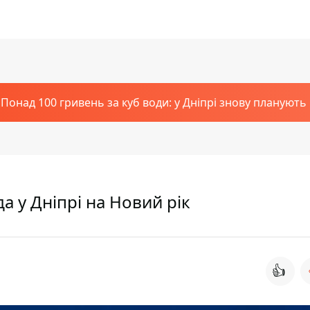
Понад 100 гривень за куб води: у Дніпрі знову планують
а у Дніпрі на Новий рік
👍