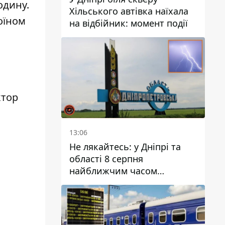
одину.
Хільського автівка наїхала
оїном
на відбійник: момент події
ктор
13:06
Не лякайтесь: у Дніпрі та
області 8 серпня
найближчим часом
очікується гроза