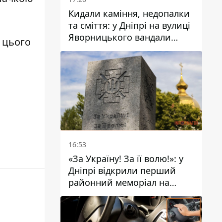
Кидали каміння, недопалки
та сміття: у Дніпрі на вулиці
Яворницького вандали
у цього
пошкодили питні фонтани
16:53
«За Україну! За її волю!»: у
Дніпрі відкрили перший
районний меморіал на
честь полеглих Захисників