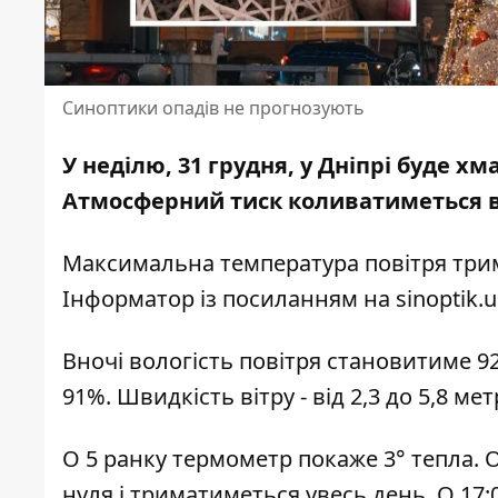
Синоптики опадів не прогнозують
У неділю, 31 грудня, у Дніпрі буде хм
Атмосферний тиск коливатиметься від
Максимальна температура повітря трим
Інформатор із
посиланням на sinoptik.u
Вночі вологість повітря становитиме 92 
91%. Швидкість вітру - від 2,3 до 5,8 м
О 5 ранку термометр покаже 3° тепла. 
нуля і триматиметься увесь день. О 17: