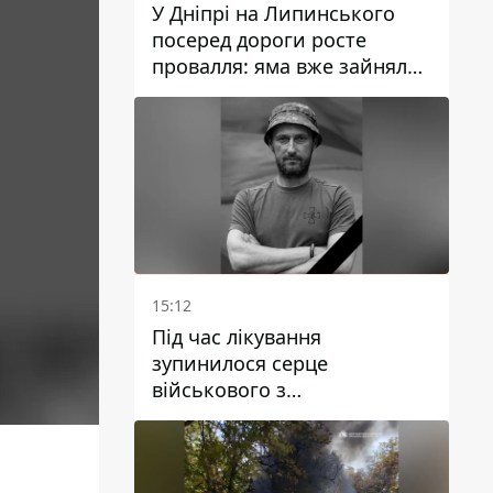
У Дніпрі на Липинського
посеред дороги росте
провалля: яма вже зайняла
смугу руху
15:12
Під час лікування
зупинилося серце
військового з
Дніпропетровської області
Ростислава Лупашка