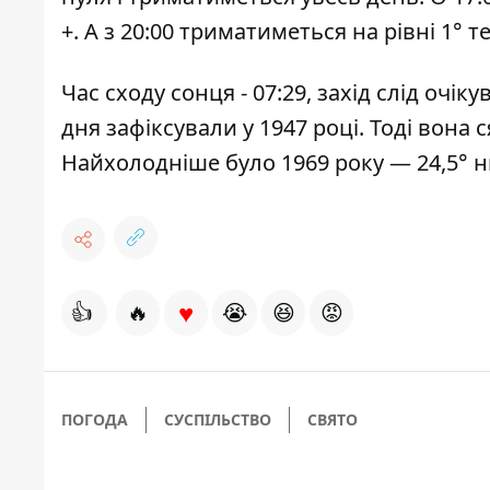
+. А з 20:00 триматиметься на рівні 1° т
Час сходу сонця - 07:29, захід слід очі
дня зафіксували у 1947 році. Тоді вона 
Найхолодніше було 1969 року — 24,5° н
♥
👍
🔥
😭
😆
😡
ПОГОДА
СУСПІЛЬСТВО
СВЯТО