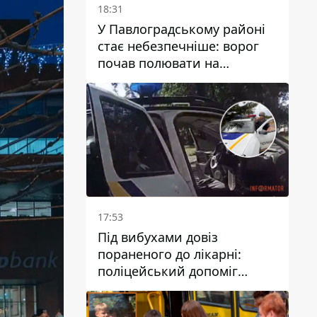
18:31
У Павлоградському районі
стає небезпечніше: ворог
почав полювати на
цивільний та військовий
транспорти
17:53
Під вибухами довіз
пораненого до лікарні:
поліцейський допоміг
постраждалому після атаки
на Кам’янський район