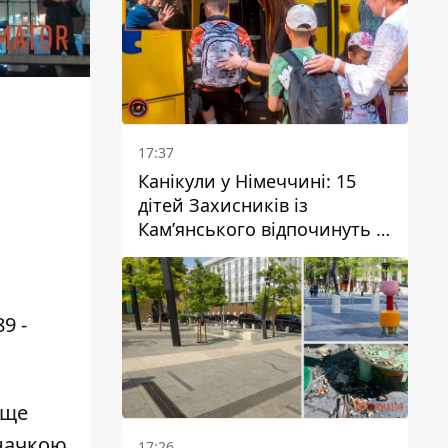
17:37
Канікули у Німеччині: 15
дітей Захисників із
Кам’янського відпочинуть у
Вупперталі
9 -
ище
значкою
17:26