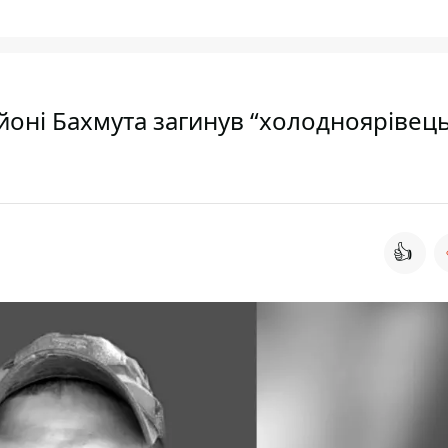
айоні Бахмута загинув “холодноярівець
👍