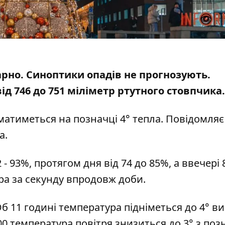
арно.
Синоптики опадів не прогнозують
.
 746 до 751 міліметр ртутного стовпчика.
атиметься на позначці 4° тепла. Повідомляє
a
.
- 93%, протягом дня від 74 до 85%, а ввечері 8
етра за секунду впродовж доби.
Об 11 годині температура підніметься до 4° в
00 температура повітря знизиться до 3° з по