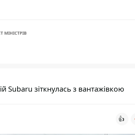
Т МІНІСТРІВ
ій Subaru зіткнулась з вантажівкою
👍