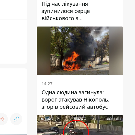
Під час лікування
зупинилося серце
військового з
Дніпропетровської області
Ростислава Лупашка
14:27
Одна людина загинула:
ворог атакував Нікополь,
згорів рейсовий автобус