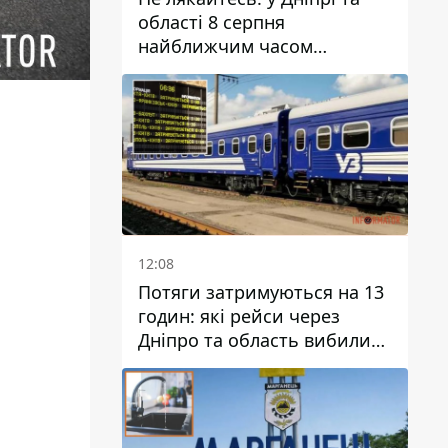
області 8 серпня
найближчим часом
очікується гроза
12:08
Потяги затримуються на 13
годин: які рейси через
Дніпро та область вибилися
з графіка