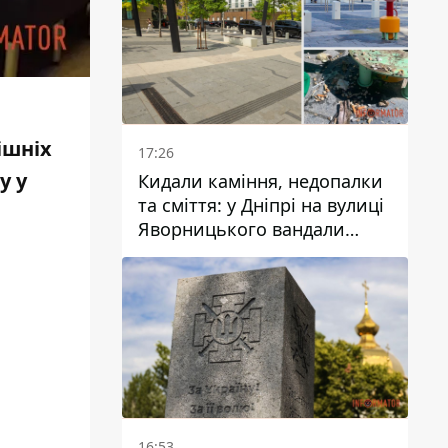
ішніх
17:26
у у
Кидали каміння, недопалки
та сміття: у Дніпрі на вулиці
Яворницького вандали
пошкодили питні фонтани
16:53