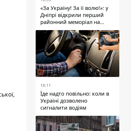
«За Україну! За її волю!»: у
Дніпрі відкрили перший
районний меморіал на
честь полеглих Захисників
16:11
Їде надто повільно: коли в
ької,
Україні дозволено
сигналити водіям