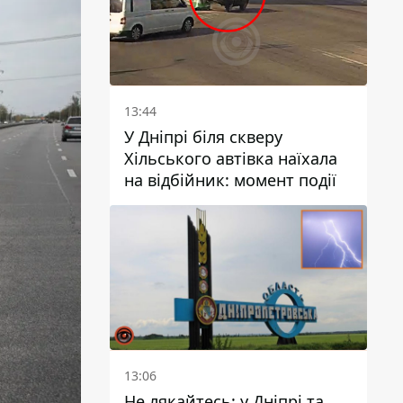
13:44
У Дніпрі біля скверу
Хільського автівка наїхала
на відбійник: момент події
13:06
Не лякайтесь: у Дніпрі та