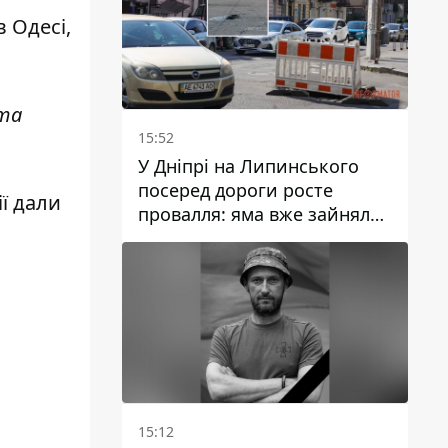
в Одесі,
 та
15:52
У Дніпрі на Липинського
посеред дороги росте
ії дали
провалля: яма вже зайняла
смугу руху
15:12