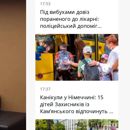
17:53
Під вибухами довіз
пораненого до лікарні:
поліцейський допоміг
постраждалому після атаки
на Кам’янський район
17:37
Канікули у Німеччині: 15
дітей Захисників із
Кам’янського відпочинуть у
Вупперталі