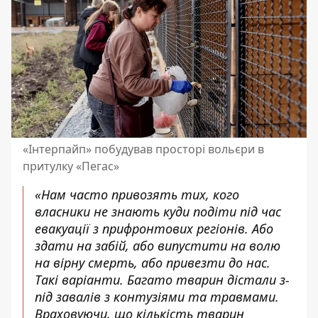
«Інтерпайп» побудував просторі вольєри в
притулку «Пегас»
«Нам часто привозять тих, кого
власники не знають куди подіти під час
евакуації з прифронтових регіонів. Або
здати на забій, або випустити на волю
на вірну смерть, або привезти до нас.
Такі варіанти. Багато тварин дістали з-
під завалів з контузіями та травмами.
Враховуючи, що кількість тварин