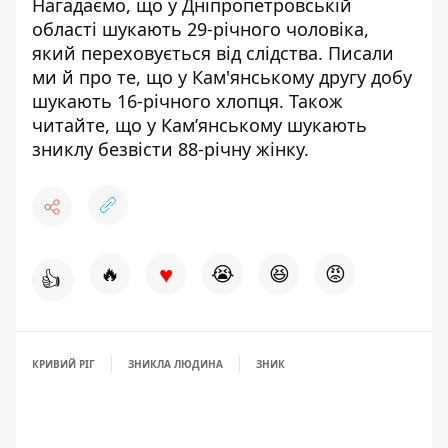
Нагадаємо, що
у Дніпропетровській
області шукають 29-річного чоловіка,
який переховується від слідства
. Писали
ми й про те, що
у Кам'янському
другу добу
шукають 16-річного хлопця
. Також
читайте, що у Кам’янському
шукають
зниклу безвісти 88-річну жінку
.
♥
🔥
😭
😆
😡
👍
КРИВИЙ РІГ
ЗНИКЛА ЛЮДИНА
ЗНИК