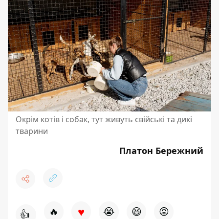
Окрім котів і собак, тут живуть свійські та дикі
тварини
Платон Бережний
♥
🔥
😭
😆
😡
👍