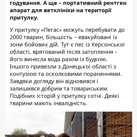
годування. А ще – портативний рентген
апарат для ветклініки на території
притулку.
У притулку «Пегас» можуть перебувати до
2000 тварин, більшість – евакуйовані із
зони бойових дій. Тут є пес із Херсонської
області, врятований після затоплення –
його винесла вода разом із будкою.
Іншого привезли з Донецької області з
контузією та осколковими пораненнями.
Завдяки догляду він відновився і
залишився добрим та товариським.
Подібних історій у притулку сотні. Деякі
тварини мають інвалідність.