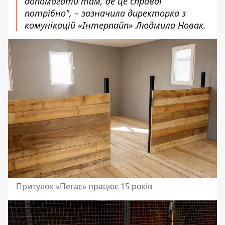
допомагати там, де це справді
потрібно", – зазначила директорка з
комунікацій «Інтерпайп» Людмила Новак.
Притулок «Пегас» працює 15 років