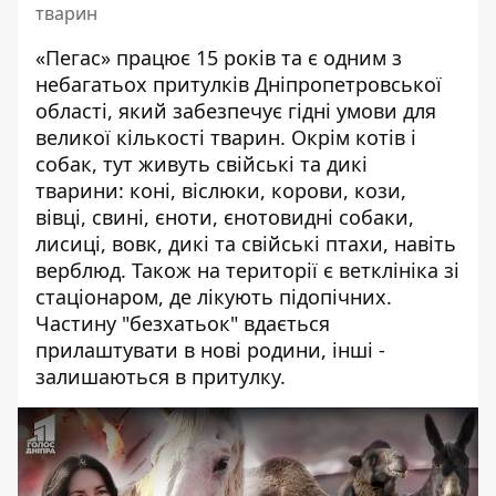
тварин
«Пегас» працює 15 років та є одним з
небагатьох притулків Дніпропетровської
області, який забезпечує гідні умови для
великої кількості тварин. Окрім котів і
собак, тут живуть свійські та дикі
тварини: коні, віслюки, корови, кози,
вівці, свині, єноти, єнотовидні собаки,
лисиці, вовк, дикі та свійські птахи, навіть
верблюд. Також на території є ветклініка зі
стаціонаром, де лікують підопічних.
Частину "безхатьок" вдається
прилаштувати в нові родини, інші -
залишаються в притулку.