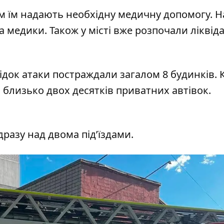
ім їм надають необхідну медичну допомогу. На
 медики. Також у місті вже розпочали ліквід
лідок атаки постраждали загалом 8 будинків. 
 близько двох десятків приватних автівок.
разу над двома підʼїздами.