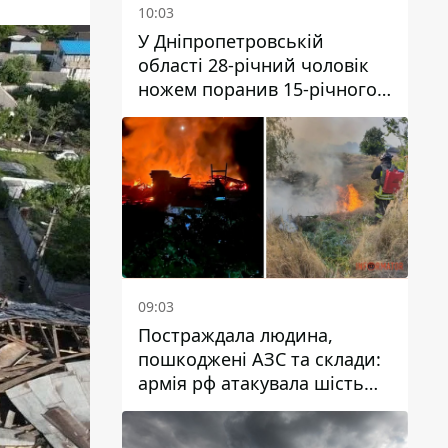
10:03
У Дніпропетровській
області 28-річний чоловік
ножем поранив 15-річного
хлопця
09:03
Постраждала людина,
пошкоджені АЗС та склади:
армія рф атакувала шість
районів Дніпропетровської
області