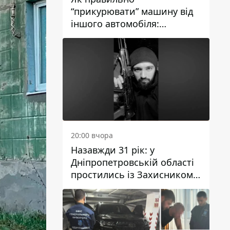
“прикурювати” машину від
іншого автомобіля:
інструкція для водіїв
20:00 вчора
Назавжди 31 рік: у
Дніпропетровській області
простились із Захисником
Олександром Рєпіним