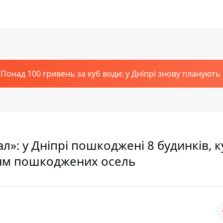
Понад 100 гривень за куб води: у Дніпрі знову планують
л»: у Дніпрі пошкоджені 8 будинків, к
лям пошкоджених осель