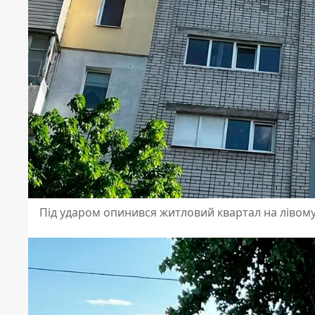
Під ударом опинився житловий квартал на лівому