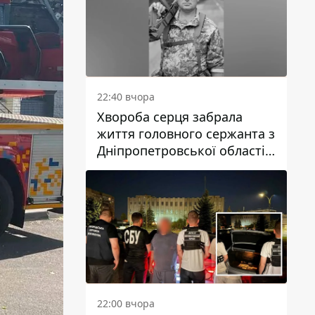
22:40 вчора
Хвороба серця забрала
життя головного сержанта з
Дніпропетровської області
Юрія Свистуна
22:00 вчора