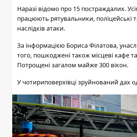
Наразі відомо про
15 постраждалих
. Ус
працюють рятувальники, поліцейські та
наслідків атаки.
За інформацією
Бориса Філатова
, унас
того,
пошкоджені також місцеві кафе та
Потрощені загалом майже 300 вікон.
У чотириповерхівці зруйнований дах од