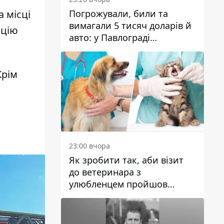
Погрожували, били та
 місці
вимагали 5 тисяч доларів й
ацію
авто: у Павлограді
затримали двох чоловіків
Крім
23:00 вчора
Як зробити так, аби візит
до ветеринара з
улюбленцем пройшов
спокійно: прості поради