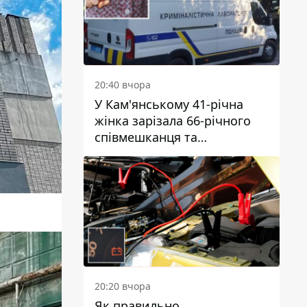
20:40 вчора
У Кам'янському 41-річна
жінка зарізала 66-річного
співмешканця та
намагалась обманути
поліцейських
20:20 вчора
Як правильно