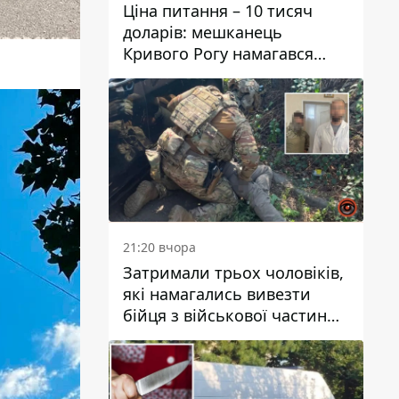
Ціна питання – 10 тисяч
доларів: мешканець
Кривого Рогу намагався
переправити чоловіка до
Словаччини
21:20 вчора
Затримали трьох чоловіків,
які намагались вивезти
бійця з військової частини
до Дніпра за 7 тисяч
доларів: серед них був лікар