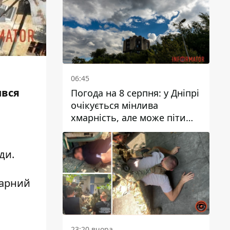
06:45
ився
Погода на 8 серпня: у Дніпрі
очікується мінлива
хмарність, але може піти
дощ
ди.
дарний
23:20 вчора