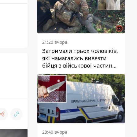
21:20 вчора
Затримали трьох чоловіків,
які намагались вивезти
бійця з військової частини
до Дніпра за 7 тисяч
доларів: серед них був лікар
20:40 вчора