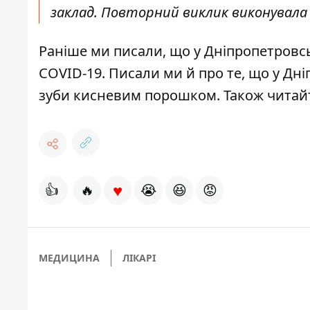
заклад. Повторний виклик виконувала 
Раніше ми писали, що у Дніпропетровс
COVID-19
. Писали ми й про те, що у Дн
зуби кисневим порошком
. Також чита
♥
👍
🔥
😭
😆
😡
МЕДИЦИНА
ЛІКАРІ