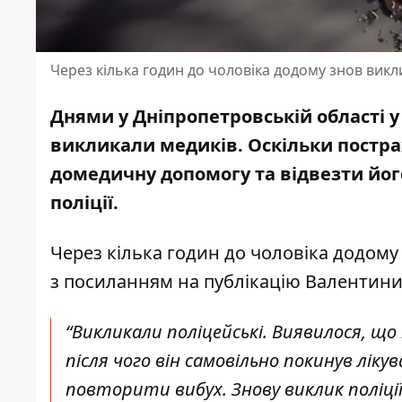
Через кілька годин до чоловіка додому знов вик
Днями у Дніпропетровській області у
викликали медиків. Оскільки постра
домедичну допомогу та відвезти йог
поліції.
Через кілька годин до чоловіка додом
з посиланням
на публікацію Валентин
“Викликали поліцейські. Виявилося, що 
після чого він самовільно покинув лік
повторити вибух. Знову виклик поліції,