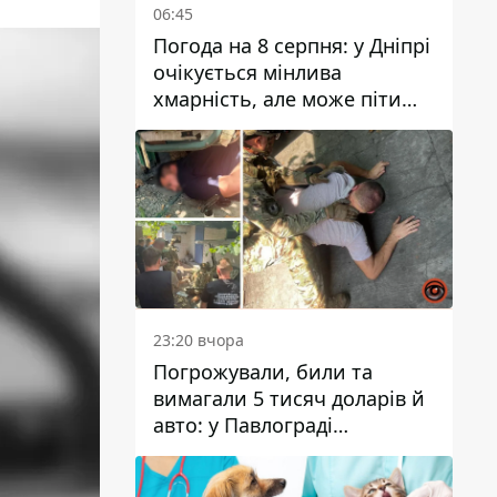
06:45
Погода на 8 серпня: у Дніпрі
очікується мінлива
хмарність, але може піти
дощ
23:20 вчора
Погрожували, били та
вимагали 5 тисяч доларів й
авто: у Павлограді
затримали двох чоловіків