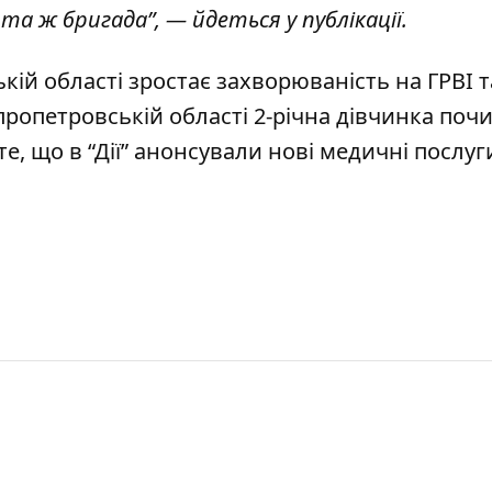
та ж бригада”, — йдеться у публікації.
ькій області
зростає захворюваність на ГРВІ т
іпропетровській області
2-річна дівчинка поч
йте, що
в “Дії” анонсували нові медичні послуг