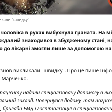
ликали "швидку"
 чоловіка в руках вибухнула граната. На м
ждалий знаходився в збудженому стані, н
о до лікарні змогли лише за допомогою н
у знов викликали "швидку". Про це пише Інф
и Марченко
.
пацієнту надали спеціалізовану допомогу в лік
увальний заклад. Повернувся додому, там погро
 бригади ЕМД і госпіталізація в спеціалізован