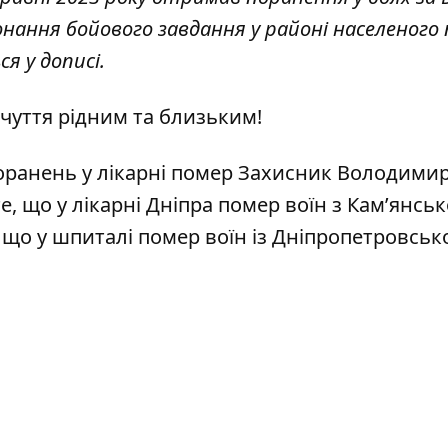
иконання бойового завдання у районі населеного
я у дописі.
вчуття рідним та близьким!
поранень
у лікарні помер Захисник Володими
е, що у лікарні Дніпра
помер воїн з Кам’янськ
, що у шпиталі
помер воїн із Дніпропетровськ