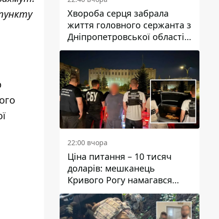
Хвороба серця забрала
 пункту
життя головного сержанта з
Дніпропетровської області
Юрія Свистуна
р
ого
ої
22:00 вчора
Ціна питання – 10 тисяч
доларів: мешканець
Кривого Рогу намагався
переправити чоловіка до
Словаччини