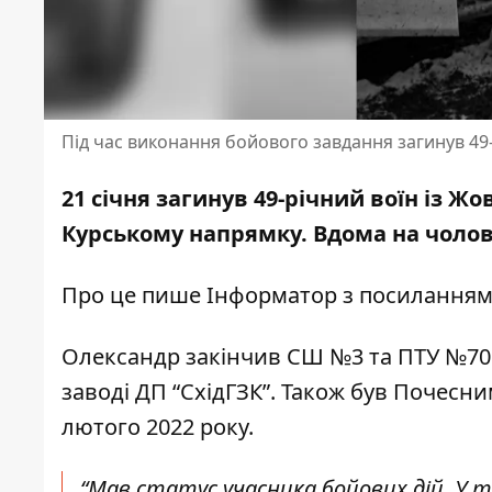
Під час виконання бойового завдання загинув 49
21 січня загинув 49-річний воїн із Ж
Курському напрямку. Вдома на чолов
Про це пише Інформатор з посилання
Олександр закінчив СШ №3 та ПТУ №70.
заводі ДП “СхідГЗК”. Також був Почесн
лютого 2022 року.
“Мав статус учасника бойових дій. У 