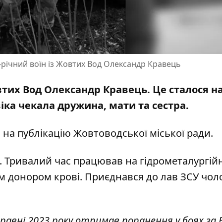
-річний воїн із Жовтих Вод Олександр Кравець
овтих Вод Олександр Кравець. Це сталося н
іка чекала дружина, мати та сестра.
м
на публікацію Жовтоводської міської ради
.
 Тривалий час працював на гідрометалургій
им донором крові. Приєднався до лав ЗСУ чоло
травні 2023 року отримав поранення у боях за 