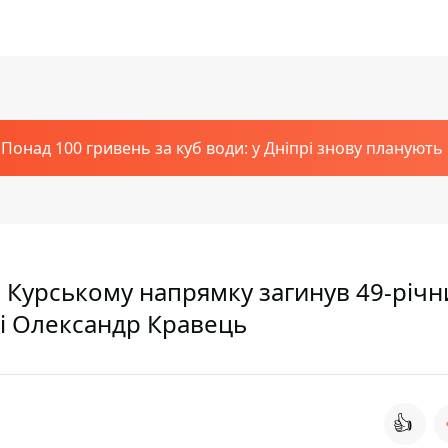
Понад 100 гривень за куб води: у Дніпрі знову планують
 Курському напрямку загинув 49-річн
ті Олександр Кравець
👍