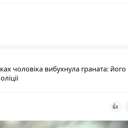
ках чоловіка вибухнула граната: його
оліції
👍