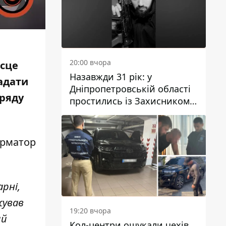
20:00 вчора
ісце
Назавжди 31 рік: у
адати
Дніпропетровській області
аряду
простились із Захисником
Олександром Рєпіним
орматор
арні,
жував
19:20 вчора
ий
Кол-центри ошукали чехів