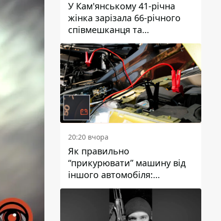
У Кам'янському 41-річна
жінка зарізала 66-річного
співмешканця та
намагалась обманути
поліцейських
20:20 вчора
Як правильно
“прикурювати” машину від
іншого автомобіля:
інструкція для водіїв