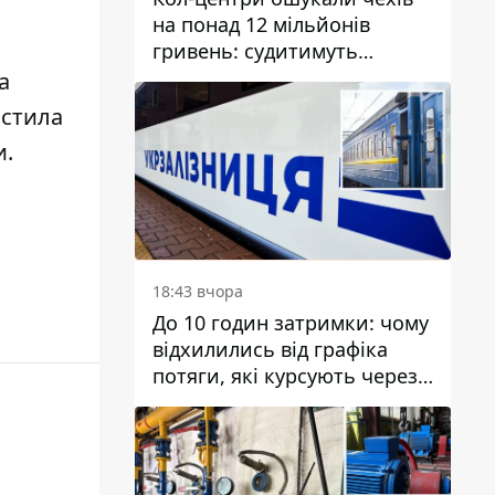
на понад 12 мільйонів
гривень: судитимуть
дніпрянина, який
а
організував
истила
транснаціональну злочинну
и
.
організацію
18:43 вчора
До 10 годин затримки: чому
відхилились від графіка
потяги, які курсують через
Дніпро та область