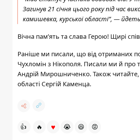
Загинув 21 січня цього року під час в
камишевка, курської області”, — йдетьс
Вічна пам’ять та слава Герою! Щирі спі
Раніше ми писали, що від отриманих 
Чухломін з Нікополя
. Писали ми й про т
Андрій Мирошниченко
. Також читайте
області Сергій Каменца
.
♥
👍
🔥
😭
😆
😡