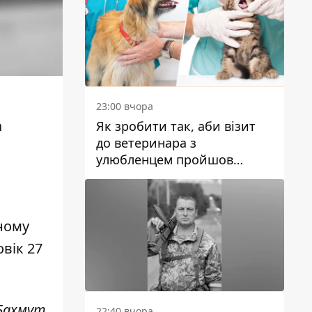
23:00 вчора
а
Як зробити так, аби візит
до ветеринара з
улюбленцем пройшов
спокійно: прості поради
ному
вік 27
Бахмут.
22:40 вчора