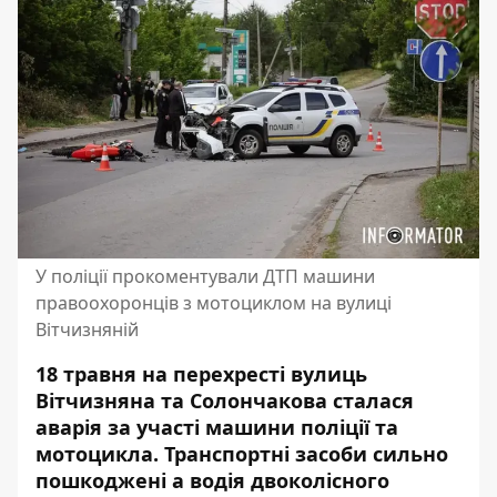
У поліції прокоментували ДТП машини
правоохоронців з мотоциклом на вулиці
Вітчизняній
18 травня на перехресті вулиць
Вітчизняна та Солончакова
сталася
аварія за участі машини поліції та
мотоцикла
. Транспортні засоби сильно
пошкоджені а водія двоколісного