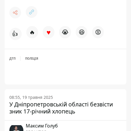
♥
🔥
😭
😆
😡
👍
ДТП
ПОЛІЦІЯ
08:55, 19 травня 2025
У Дніпропетровській області безвісти
зник 17-річний хлопець
Максим Голуб