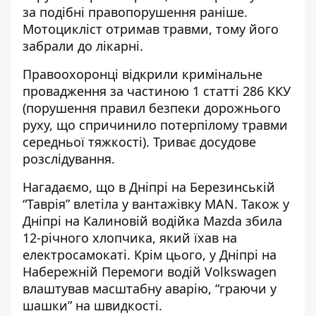
за подібні правопорушення раніше.
Мотоцикліст отримав травми, тому його
забрали до лікарні.
Правоохоронці відкрили кримінальне
провадження за частиною 1 статті 286 ККУ
(порушення правил безпеки дорожнього
руху, що спричинило потерпілому травми
середньої тяжкості). Триває досудове
розслідування.
Нагадаємо, що
в Дніпрі на Березинській
“Таврія” влетіла у вантажівку MAN
. Також
у
Дніпрі на Калиновій водійка Mazda збила
12-річного хлопчика, який їхав на
електросамокаті
. Крім цього,
у Дніпрі на
Набережній Перемоги водій Volkswagen
влаштував масштабну аварію, “граючи у
шашки” на швидкості
.