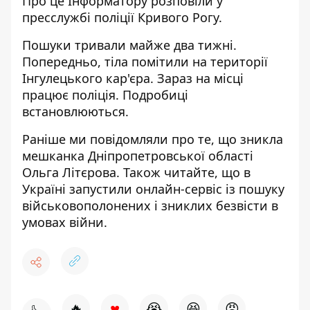
Про це Інформатору розповіли у
пресслужбі поліції Кривого Рогу.
Пошуки тривали майже два тижні.
Попередньо, тіла помітили на території
Інгулецького кар'єра. Зараз на місці
працює поліція. Подробиці
встановлюються.
Раніше ми повідомляли про те, що
зникла
мешканка Дніпропетровської області
Ольга Літєрова
. Також читайте, що
в
Україні запустили онлайн-сервіс із пошуку
військовополонених і зниклих безвісти в
умовах війни
.
♥
🔥
😭
😆
😡