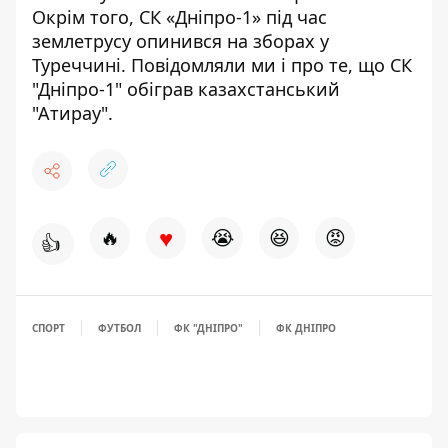
Окрім того, СК «Дніпро-1» під час
землетрусу
опинився на зборах у
Туреччині
. Повідомляли ми і про те, що СК
"Дніпро-1"
обіграв казахстанський
"Атирау"
.
♥
🔥
😭
😆
😡
👍
СПОРТ
ФУТБОЛ
ФК "ДНІПРО"
ФК ДНІПРО