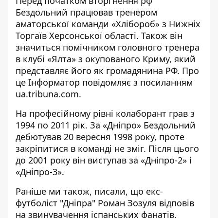
Перед початком вторгнення рф
Бездольний працював тренером
аматорської команди «Хлібороб» з Нижніх
Торгаїв Херсонської області. Також він
значиться помічником головного тренера
в клубі «Ялта» з окупованого Криму, який
представляє його як громадянина РФ. Про
це Інформатор повідомляє з посиланням
ua.tribuna.com
.
На професійному рівні колаборант грав з
1994 по 2011 рік. За «Дніпро» Бездольний
дебютував 20 вересня 1998 року, проте
закріпитися в команді не зміг. Після цього
до 2001 року він виступав за «Дніпро-2» і
«Дніпро-3».
Раніше ми також, писали, що екс-
футболіст "Дніпра" Роман Зозуля
відповів
на звинувачення
іспанських фанатів.