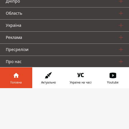
Дніпро
Область
Україна
Реклама
Пресрелізи
Про нас
Головна
Актуально
Україна на часі
Youtube
Інформатор у
Завантажити
телефоні
👉
Інформатор проекти
Інформатор Україна
Інформатор Київ
Інформатор Авто
© 2016-2026 Informator