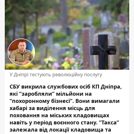
У Дніпрі тестують революційну послугу
СБУ викрила службових осіб КП Дніпра,
які “заробляли” мільйони на
“похоронному бізнесі”. Вони вимагали
хабарі за виділення місць для
поховання на міських кладовищах
навіть у період воєнного стану. “
Такса”
залежала від локації кладовища
та