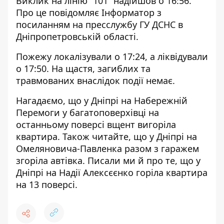
Виклик на лінію “101” надійшов о 16:56.
Про це повідомляє Інформатор з
посиланням на
пресслужбу ГУ ДСНС в
Дніпропетровській області
.
Пожежу локалізували о 17:24, а ліквідували
о 17:50. На щастя, загиблих та
травмованих внаслідок події немає.
Нагадаємо, що у Дніпрі на Набережній
Перемоги у багатоповерхівці на
останньому поверсі вщент вигоріла
квартира
.
Також читайте, що у Дніпрі на
Омеляновича-Павленка
разом з гаражем
згоріла автівка
. Писали ми й про те, що у
Дніпрі на Надії Алексєєнко
горіла квартира
на 13 поверсі
.