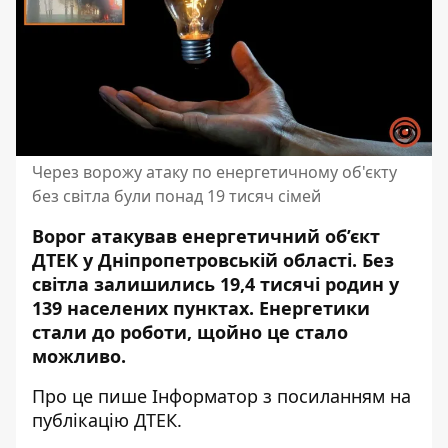
Через ворожу атаку по енергетичному об'єкту
без світла були понад 19 тисяч сімей
Ворог атакував енергетичний об’єкт
ДТЕК у Дніпропетровській області. Без
світла залишились 19,4 тисячі родин у
139 населених пунктах. Енергетики
стали до роботи, щойно це стало
можливо.
Про це пише Інформатор з посиланням
на
публікацію
ДТЕК.