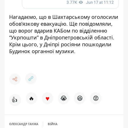
Нагадаємо, що
в Шахтарському
оголосили
обов’язкову евакуацію
.
Ще повідомляли,
що
ворог вдарив КАБом по відділенню
“Укрпошти”
в Дніпропетровській області.
Крім цього,
у Дніпрі росіяни пошкодили
Будинок органної музики
.
♥
🔥
😭
😆
😡
👍
ОЛЕКСАНДР ГАНЖА
ВІЙНА