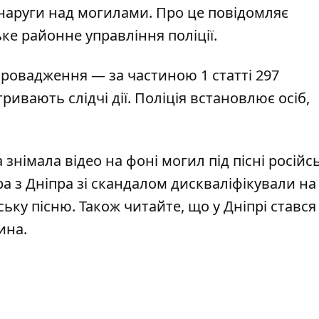
наруги над могилами. Про це повідомляє
ке районне управління поліції
.
ровадження — за частиною 1 статті 297
тривають слідчі дії. Поліція встановлює осіб,
а знімала
відео на фоні могил під пісні російс
а з Дніпра зі скандалом дискваліфікували на
йську пісню
. Також читайте, що
у Дніпрі стався
нина
.