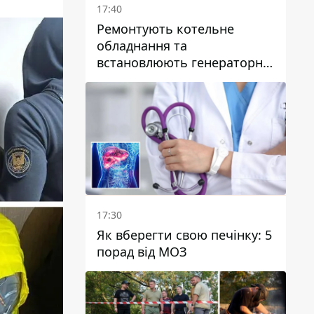
17:40
Ремонтують котельне
обладнання та
встановлюють генераторні
установки: як у Дніпрі
готуються до
опалювального сезону
17:30
Як вберегти свою печінку: 5
порад від МОЗ