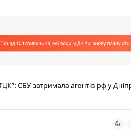
Понад 100 гривень за куб води: у Дніпрі знову планують
ТЦК”: СБУ затримала агентів рф у Дніпр
👍