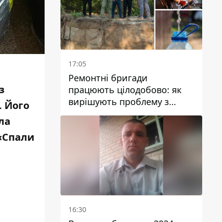
17:05
Ремонтні бригади
з
працюють цілодобово: як
вирішують проблему з
. Його
водою у Марганецькій
ла
громаді
 «Спали
16:30