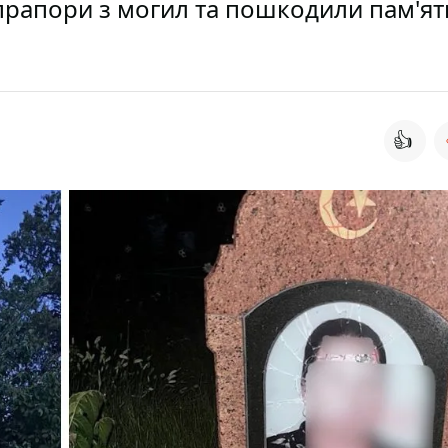
прапори з могил та пошкодили пам'ят
👍