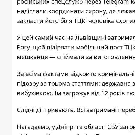
російських спецслужб через Telegram-к
надіслали координати схрону, де лежав
закласти його біля ТЦК, чоловіка схоп
У цей самий час на Львівщині затримал
Рогу, щоб підірвати мобільний пост ТЦК
мешканця — спіймали за виготовлення 
За всіма фактами відкрито кримінальн
підозру за трьома статтями: державна 
вибухівкою. Їм загрожує від 12 років т
Слідчі дії тривають. Всі затримані пер
Нагадаємо,
у Дніпрі та
області СБУ затр