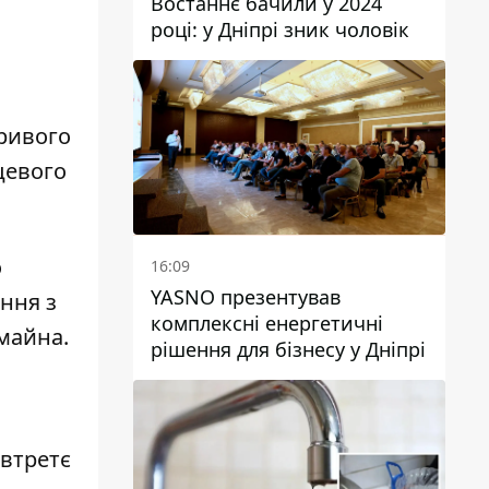
Востаннє бачили у 2024
році: у Дніпрі зник чоловік
и
Кривого
цевого
о
16:09
YASNO презентував
ення з
комплексні енергетичні
 майна.
рішення для бізнесу у Дніпрі
 втретє