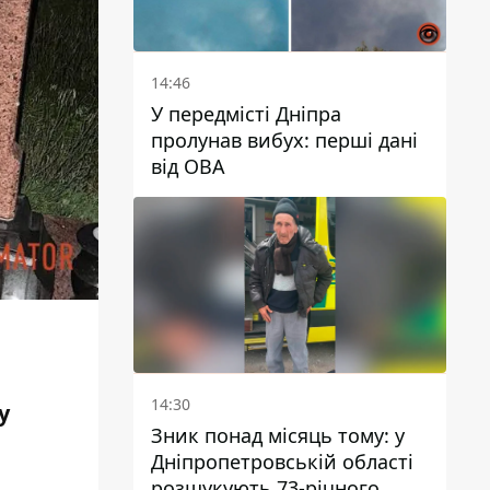
14:46
У передмісті Дніпра
пролунав вибух: перші дані
від ОВА
и
14:30
у
Зник понад місяць тому: у
Дніпропетровській області
розшукують 73-річного