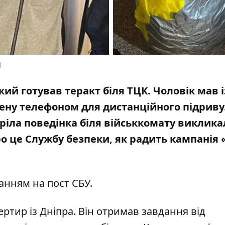
і
кий готував теракт біля ТЦК. Чоловік мав і
ену телефоном для дистанційного підриву
ріла поведінка біля військкомату виклика
о це Службу безпеки, як радить кампанія
ланням на
пост СБУ
.
тир із Дніпра. Він отримав завдання від