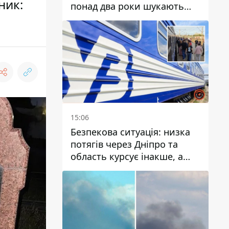
ник:
понад два роки шукають
зниклу жінку
15:06
Безпекова ситуація: низка
потягів через Дніпро та
область курсує інакше, а
частину шляху замінили
автобусами та
електричками