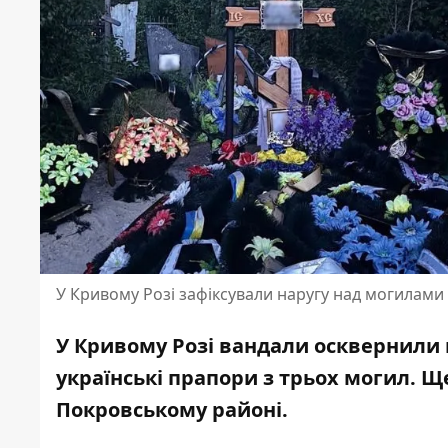
У Кривому Розі зафіксували наругу над могилами
У Кривому Розі вандали осквернили 
українські прапори з трьох могил. Щ
Покровському районі.