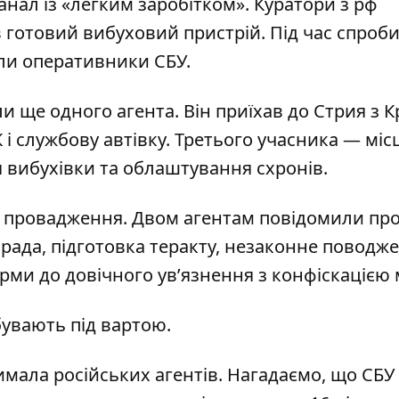
анал із «легким заробітком». Куратори з рф
 готовий вибуховий пристрій. Під час спроб
или оперативники СБУ.
и ще одного агента. Він приїхав до Стрия з 
 і службову автівку. Третього учасника — міс
вибухівки та облаштування схронів.
і провадження. Двом агентам повідомили пр
зрада, підготовка теракту, незаконне поводж
юрми до довічного ув’язнення з конфіскацією
ебувають під вартою.
имала російських агентів
.
Нагадаємо, що СБУ