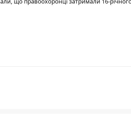
сали, що правоохоронці
затримали 16-річног