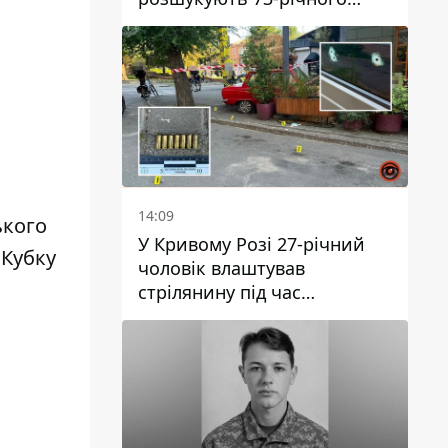
чоловіка
14:09
ького
У Кривому Розі 27-річний
 Кубку
чоловік влаштував
стрілянину під час
конфлікту: є поранений