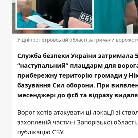
У Дніпропетровській області затримали ворожого
Служба безпеки України затримала 5
“наступальний” плацдарм для ворога
прибережну територію громади у Нік
базування Сил оборони. При виявлен
месенджері до фсб та відразу видал
Ворог хотів атакувати ці локації зі ств
захопленій частині Запорізької област
публікацію СБУ
.