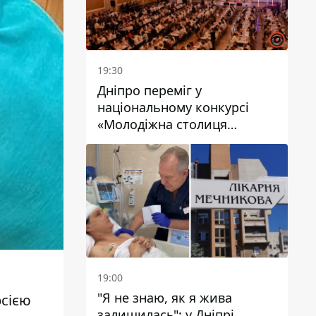
19:30
Дніпро переміг у
національному конкурсі
«Молодіжна столиця
України – 2026»
19:00
"Я не знаю, як я жива
рсією
залишилась": у Дніпрі