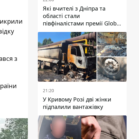
Які вчителі з Дніпра та
області стали
викрили
півфіналістами премії Global
Teacher Prize Ukraine 2026
відку
ався з
країни
21:20
У Кривому Розі дві жінки
підпалили вантажівку