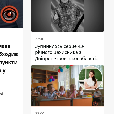
22:40
ував
Зупинилось серце 43-
річного Захисника з
обходив
Дніпропетровської області
пункти
Євгена Зінченка
 у
на
22:00