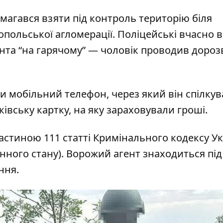
магався взяти під контроль територію біля
опольської агломерації. Поліцейські вчасно 
нта “на гарячому” — чоловік проводив дороз
и мобільний телефон, через який він спілкув
івську картку, на яку зараховували гроші.
частиною 111 статті Кримінального кодексу У
нного стану). Ворожий агент знаходиться під
ення.