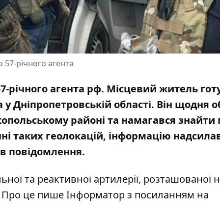
 57-річного агента
7-річного агента рф. Місцевий житель гот
 у Дніпропетровській області. Він щодня 
опольському районі та намагався знайти 
ні таких геолокацій, інформацію надсилав
яв повідомлення.
ольної та реактивної артилерії, розташованої 
і. Про це пише Інформатор з посиланням
на