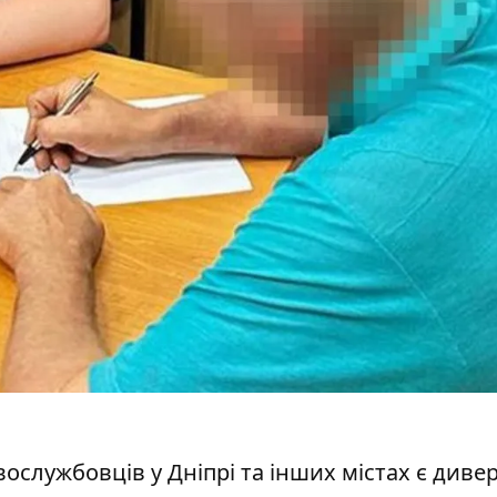
вослужбовців у Дніпрі та інших міста
х є диве