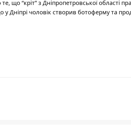
о те, що
“кріт” з Дніпропетровської області
пр
що
у Дніпрі чоловік створив ботоферму та
про