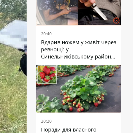
20:40
Вдарив ножем у живіт через
ревнощі: у
Синельниківському районі
затримали 49-річного
чоловіка за вбивство
20:20
Поради для власного