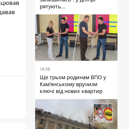
ацював
рятують
давав
військовослужбовицю та
мати чотирьох дітей, яку
поранив КАБ
18:58
Ще трьом родинам ВПО у
Кам’янському вручили
ключі від нових квартир