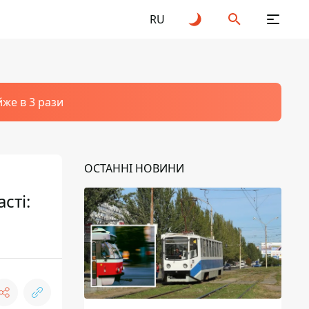
RU
йже в 3 рази
ОСТАННІ НОВИНИ
сті: