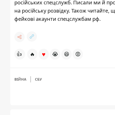
російських спецслужб
. Писали ми й пр
на російську розвідку
. Також читайте, 
фейкові акаунти спецслужбам рф
.
♥
👍
🔥
😭
😆
😡
ВІЙНА
СБУ