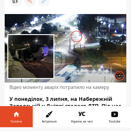
👍
Відео моменту аваріх потрапило на камеру
У понеділок, 3 липня, на Набережній
Заводській у Дніпрі сталося ДТП. Під час
руху автомобіль
Mitsubishi
вилетів на
тротуар
та перекинувся на дах. Відео
Головна
Актуально
Україна на часі
Youtube
моменту аварії потрапило на камеру