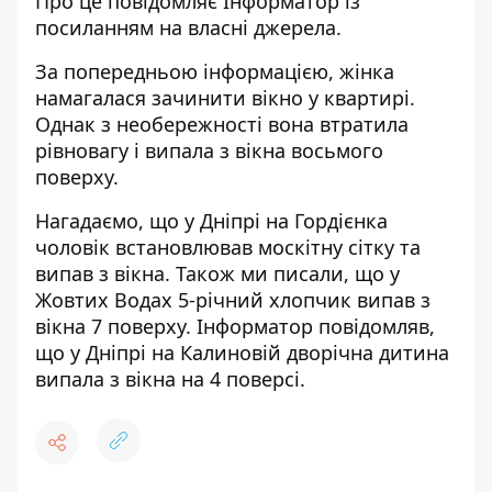
Про це повідомляє Інформатор із
посиланням на власні джерела.
За попередньою інформацією, жінка
намагалася зачинити вікно у квартирі.
Однак з необережності вона втратила
рівновагу і випала з вікна восьмого
поверху.
Нагадаємо, що у Дніпрі на Гордієнка
чоловік встановлював москітну сітку та
випав з вікна
. Також ми писали, що у
Жовтих Водах
5-річний хлопчик випав з
вікна
7 поверху. Інформатор повідомляв,
що у Дніпрі на Калиновій
дворічна дитина
випала з вікна
на 4 поверсі.