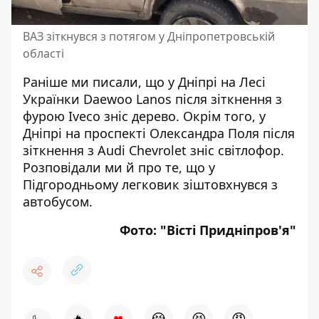
ВАЗ зіткнувся з потягом у Дніпропетровській
області
Раніше ми писали, що у Дніпрі на Лесі
Українки
Daewoo Lanos після зіткнення з
фурою Iveco зніс дерево
. Окрім того, у
Дніпрі на проспекті Олександра Поля
після
зіткнення з Audi Chevrolet зніс світлофор
.
Розповідали ми й про те, що
у
Підгородньому легковик зіштовхнувся з
автобусом
.
Фото: "
Вісті Придніпров'я
"
♥
🔥
😭
😆
😡