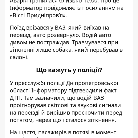
Аварія трапилася близько 10:00. Про це
Інформатор повідомляє із посиланням на
«
Вісті Придніпров’я
».
Поїзд врізався у ВАЗ, який виїхав на
переїзд, авто розвернуло. Водій авто
дивом не постраждав. Травмувався при
зіткненні лише собака, який перебував в
салоні.
Що кажуть у поліції?
У пресслужбі поліції Дніпропетровської
області Інформатору підтвердили факт
ДТП. Там зазначили, що водій ВАЗ
проігнорував світлові та звукові сигнали
на переїзді й вирішив проскочити перед
потягом, через що і сталося зіткнення.
На щастя, пасажирів в потязі в момент