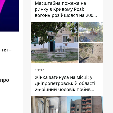
Масштабна пожежа на
ринку в Кривому Розі:
вогонь розійшовся на 200
квадратних метрів
ння –
10:02
Жінка загинула на місці: у
 про
Дніпропетровській області
26-річний чоловік побив
трьох людей металевим
предметом