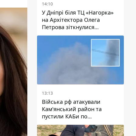
14:10
У Дніпрі біля ТЦ «Нагорка»
на Архітектора Олега
Петрова зіткнулися
«швидка» та Toyota: трамваї
№5 затримуються
13:13
Війська рф атакували
Кам'янський район та
пустили КАБи по
Павлограду: постраждав
чоловік, в небо здіймається