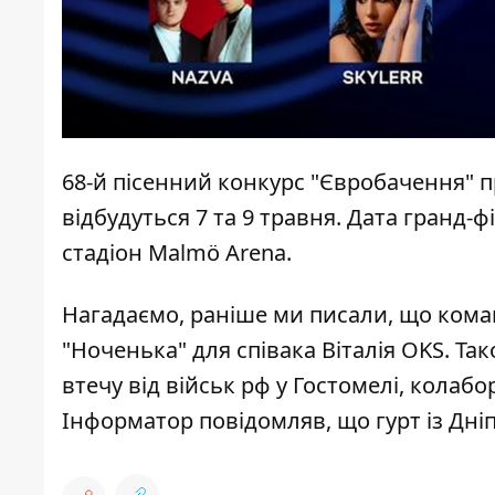
68-й пісенний конкурс "Євробачення" пр
відбудуться 7 та 9 травня. Дата гранд-ф
стадіон Malmö Arena.
Нагадаємо, раніше ми писали, що
коман
"Ноченька" для співака Віталія OKS
. Та
втечу від військ рф у Гостомелі, колабо
Інформатор повідомляв, що
гурт із Дн