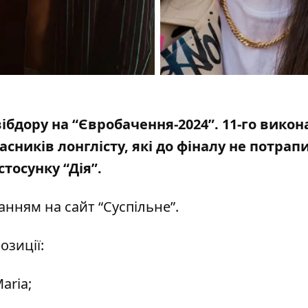
вібдору на “Євробачення-2024”. 11-го вико
асників лонглісту, які
до фіналу не потрап
тосунку “Дія”.
ланням на
сайт “Суспільне
”.
озиції:
aria;