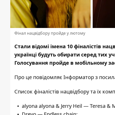
Фінал нацвідбору пройде у лютому
Стали відомі імена 10 фіналістів нац
українці будуть обирати серед тих уч
Голосування пройде в мобільному зас
Про це повідомляє Інформатор з поси
Список фіналістів нацвідбору та їх комп
alyona alyona & Jerry Heil — Teresa & M
Drevo — Endless chain;