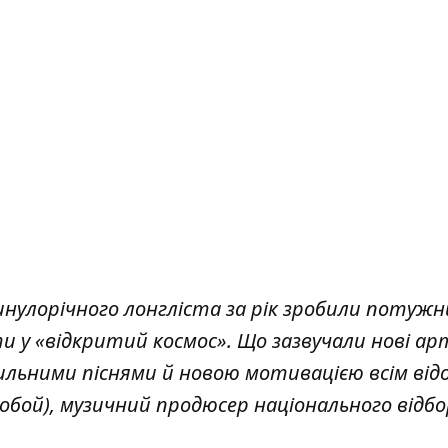
минулорічного лонгліста за рік зробили потуж
ти у «відкритий космос». Що зазвучали нові а
ильними піснями й новою мотивацією всім від
oбой), музичний продюсер національного відбо