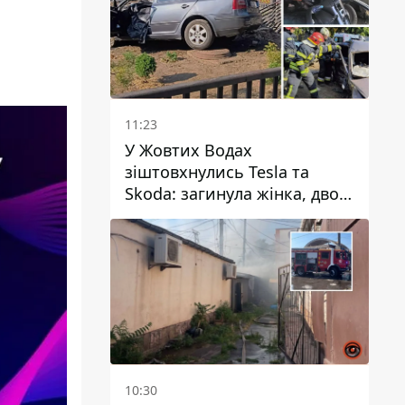
11:23
У Жовтих Водах
зіштовхнулись Tesla та
Skoda: загинула жінка, двоє
людей постраждали
10:30