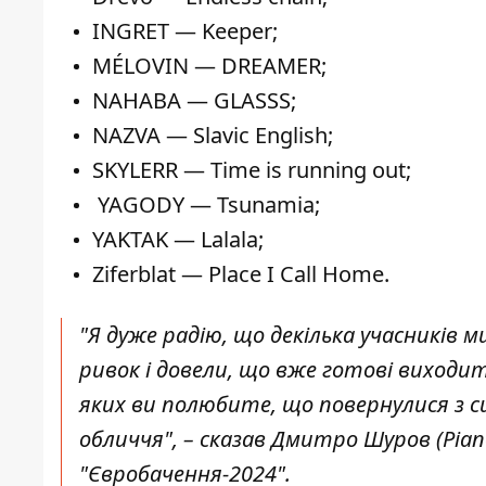
INGRET — Keeper;
MÉLOVIN — DREAMER;
NAHABA — GLASSS;
NAZVA — Slavic English;
SKYLERR — Time is running out;
YAGODY — Tsunamia;
YAKTAK — Lalala;
Ziferblat — Place I Call Home.
"Я дуже радію, що декілька учасників 
ривок і довели, що вже готові виходи
яких ви полюбите, що повернулися з с
обличчя", – сказав Дмитро Шуров (Pian
"Євробачення-2024".