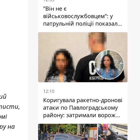
"Він не є
військовослужбовцем": у
патрульній поліції показали
відео конфлікту з чоловіком
без ноги на проспекті Поля
у Дніпрі
12:10
ний
Коригувала ракетно-дронові
ртисти,
атаки по Павлоградському
району: затримали ворожу
омі
агентку
ру на