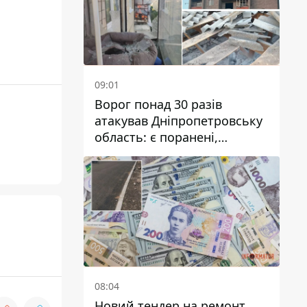
09:01
Ворог понад 30 разів
атакував Дніпропетровську
область: є поранені,
пошкоджені ліцей, будинки
та підприємства
08:04
Новий тендер на ремонт