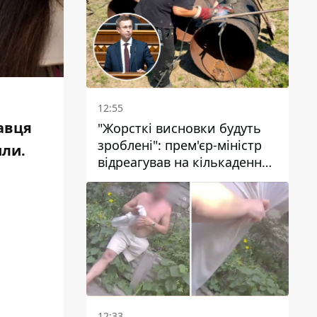
стовп диму
12:55
навця
"Жорсткі висновки будуть
зроблені": прем'єр-міністр
или
.
відреагував на кількаденну
відсутність води у Марганці
12:33