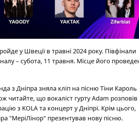
ойде у Швеції в травні 2024 року. Півфінали
іналу – субота, 11 травня. Місце його проведе
да з Дніпра зняла кліп на пісню Тіни Кароль
кож читайте, що
вокаліст гурту Adam розповів
рацію з KOLA та концерт у Дніпрі
. Крім цього,
іпра "МеріЛінор" презентував нову пісню
.