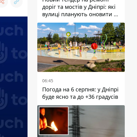
доріг та мостів у Дніпрі: які
вулиці планують оновити та
скільки десятків мільйонів
гривень на це хочуть
витратити
06:45
Погода на 6 серпня: у Дніпрі
буде ясно та до +36 градусів