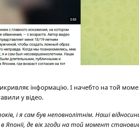
викривляє інформацію. І начебто на той моме
тавили у відео.
оків, і я сам був неповнолітнім. Наші відносин
 Японії, де вік згоди на той момент станови