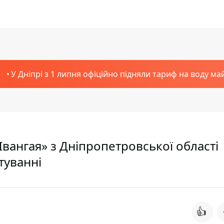
У Дніпрі з 1 липня офіційно підняли тариф на воду ма
вангая» з Дніпропетровської області
туванні
👍