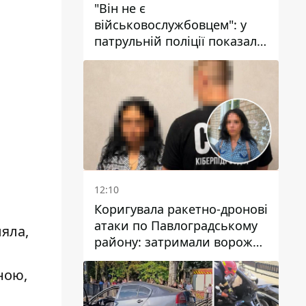
"Він не є
військовослужбовцем": у
патрульній поліції показали
відео конфлікту з чоловіком
без ноги на проспекті Поля
у Дніпрі
12:10
Коригувала ракетно-дронові
атаки по Павлоградському
ляла,
району: затримали ворожу
агентку
ною,