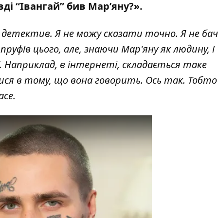
вді “Івангай” бив Мар’яну?».
е детектив. Я не можу сказати точно. Я не ба
ь пруфів цього, але, знаючи Мар'яну як людину, і
. Наприклад, в інтернеті, складається таке
ся в тому, що вона говорить. Ось так. Тобто
ace.