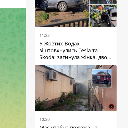
11:23
У Жовтих Водах
зіштовхнулись Tesla та
Skoda: загинула жінка, двоє
людей постраждали
10:30
Масштабна пожежа на