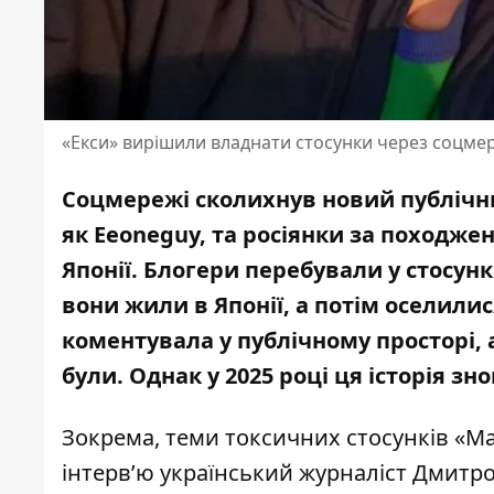
«Екси» вирішили владнати стосунки через соцме
Соцмережі сколихнув новий публічний
як Eeoneguy, та росіянки за походже
Японії. Блогери перебували у стосунк
вони жили в Японії, а потім оселилис
коментувала у публічному просторі, 
були. Однак у 2025 році ця історія з
Зокрема, теми токсичних стосунків «Мар
інтерв’ю український журналіст Дмитр