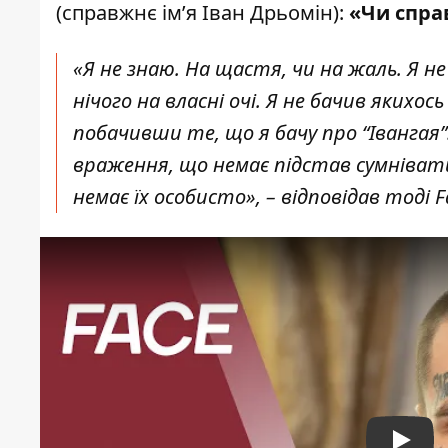
(справжнє ім’я Іван Дрьомін):
«Чи спра
«Я не знаю. На щастя, чи на жаль. Я н
нічого на власні очі. Я не бачив якихос
побачивши те, що я бачу про “Івангая”
враження, що немає підстав сумнівати
немає їх особисто», – відповідав тоді F