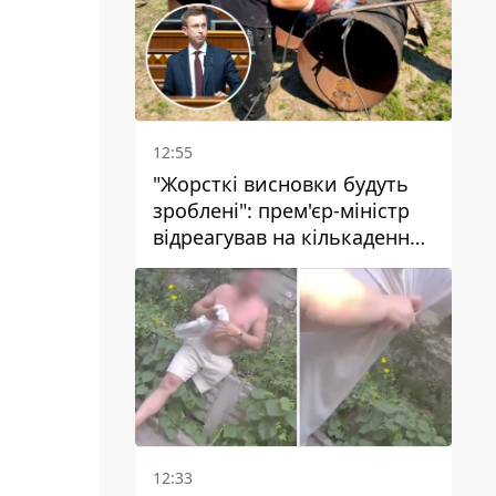
12:55
"Жорсткі висновки будуть
зроблені": прем'єр-міністр
відреагував на кількаденну
відсутність води у Марганці
12:33