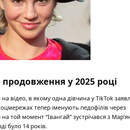
 продовження у 2025 році
 на відео, в якому одна дівчина у TikTok заяв
 соцмережах тепер іменують педофілів через
о на той момент “Івангай” зустрічався з Мар’я
оді було 14 років.