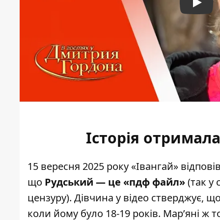
Play
Історія отримала
15 вересня 2025 року «Івангай» відповів
що
Рудський — це «пдф файл»
(так у
цензуру). Дівчина у відео стверджує, щ
коли йому було 18-19 років. Мар’яні ж т