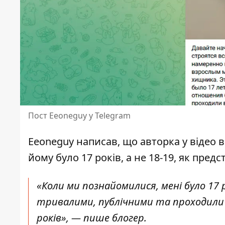
Пост Eeoneguy у Telegram
Eeoneguy написав, що авторка у відео 
йому було 17 років, а не 18-19, як предс
«Коли ми познайомилися, мені було 17 р
тривалими, публічними та проходили в
років», — пише блогер.