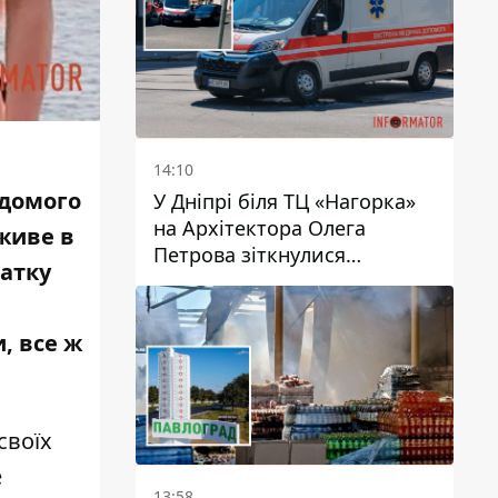
14:10
ідомого
У Дніпрі біля ТЦ «Нагорка»
на Архітектора Олега
 живе в
Петрова зіткнулися
чатку
«швидка» та Toyota: трамваї
№5 затримуються
, все ж
своїх
e
13:58