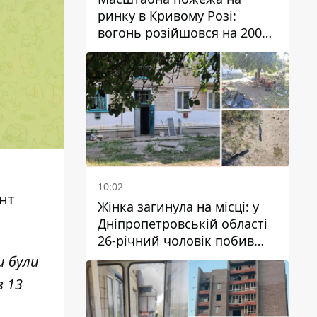
ринку в Кривому Розі:
вогонь розійшовся на 200
квадратних метрів
10:02
нт
Жінка загинула на місці: у
Дніпропетровській області
26-річний чоловік побив
трьох людей металевим
и були
предметом
в 13