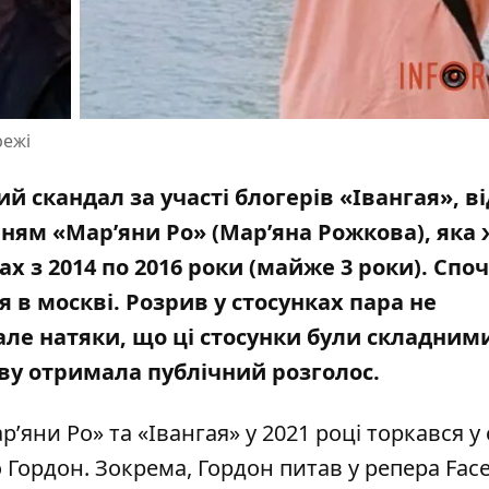
режі
 скандал за участі блогерів «Івангая», в
нням «Мар’яни Ро» (Мар’яна Рожкова), яка
ах з 2014 по 2016 роки (майже 3 роки). Спо
я в москві. Розрив у стосунках пара не
але натяки, що ці стосунки були складними
нову отримала публічний розголос.
’яни Ро» та «Івангая» у 2021 році торкався у 
о Гордон
. Зокрема, Гордон питав у репера Fac