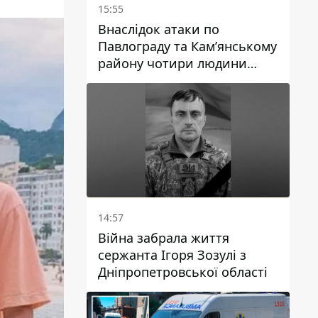
15:55
Внаслідок атаки по
Павлограду та Кам’янському
району чотири людини
загинули, семеро зазнали
поранень
14:57
Війна забрала життя
сержанта Ігоря Зозулі з
Дніпропетровської області