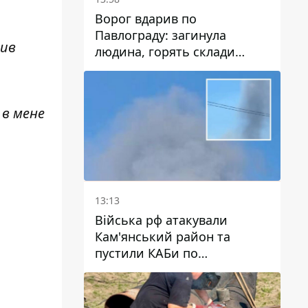
Ворог вдарив по
Павлограду: загинула
чив
людина, горять склади
логістичних компаній та
магазину
 в мене
13:13
Війська рф атакували
Кам'янський район та
пустили КАБи по
Павлограду: постраждав
чоловік, в небо здіймається
стовп диму